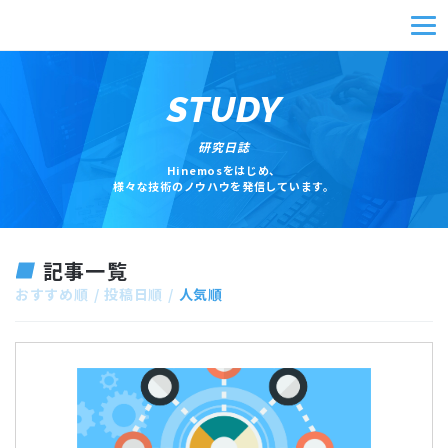
STUDY
研究日誌
Hinemosをはじめ、
様々な技術のノウハウを発信しています。
記事一覧
おすすめ順
投稿日順
人気順