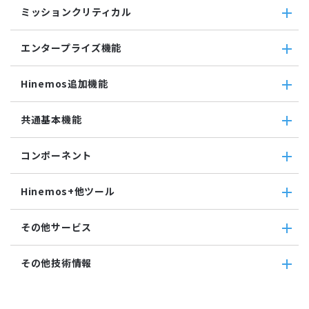
収集・蓄積
収集値統合監視
ミッションクリティカル
ファイル転送ジョブ
転送
相関係数監視
参照ジョブ
ダウンロード
ミッションクリティカル
ログ件数監視
環境構築機能
エンタープライズ機能
検索
ミッションクリティカル（Linux）
システムログ監視
ジョブセッション
蓄積
ミッションクリティカル（Windows）
ログファイル監視
エンタープライズ機能
実行契機
収集
Hinemos追加機能
JMX監視
インシデント管理連携ツール
ジョブ連携送信ジョブ
SQL監視
Grafana
ジョブ連携待機ジョブ
Hinemos追加機能
共通基本機能
SNMPTRAP監視
ユーティリティ機能
ファイルチェックジョブ
Hinemosインシデントダッシュボード
SNMP監視
レポーティング
監視ジョブ
メッセージフィルタ
共通基本機能
HTTPシナリオ監視
ノードマップ
コンポーネント
承認ジョブ
Hinemosセキュリティオプション
セルフチェック
HTTP監視
ジョブマップ
メンテナンス
コンポーネント
Hinemosエージェント監視
Hinemos+他ツール
通知
Hinemosエージェント
Windowsイベント監視
アカウント
Hinemosクライアント
Windows サービス監視
Hinemos+他ツール
カレンダ
その他サービス
Hinemosマネージャ
サービス・ポート監視
google apps
リポジトリ
リソース監視
teams
その他サービス
その他技術情報
プロセス監視
slack
CloudGate UNO
PING監視
ActRecipe
その他技術情報
監視機能全般について
Kompira Pigeon
Jenkins