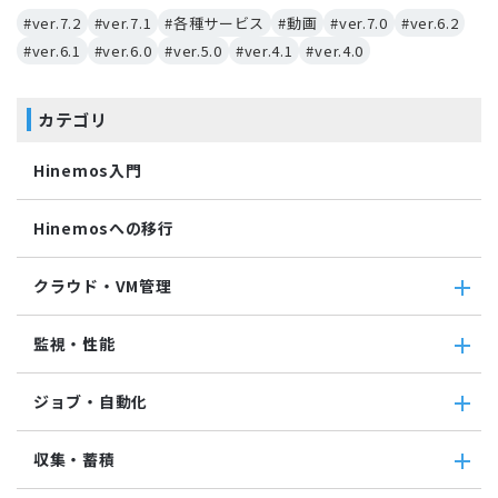
#ver.7.2
#ver.7.1
#各種サービス
#動画
#ver.7.0
#ver.6.2
#ver.6.1
#ver.6.0
#ver.5.0
#ver.4.1
#ver.4.0
カテゴリ
Hinemos入門
Hinemosへの移行
クラウド・VM管理
クラウド・VM管理
監視・性能
クラウド・VM共通
クラウド管理機能(AWS)
監視・性能
ジョブ・自動化
VM管理機能
パケットキャプチャ監視
カスタムトラップ監視
ジョブ・自動化
収集・蓄積
カスタム監視
ジョブ機能全般について
バイナリファイル監視
コマンドジョブ