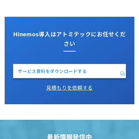
性能機能
IT Asset コンシェル
Perl
Hinemos SDML
Vim
Python
Hinemos導入はアトミテックにお任せくだ
さい
サービス資料をダウンロードする
見積もりを依頼する
最新情報発信中