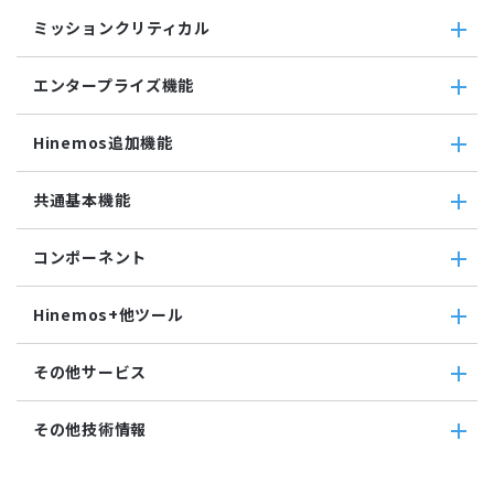
コマンドジョブ
収集・蓄積
収集値統合監視
ミッションクリティカル
ファイル転送ジョブ
転送
相関係数監視
参照ジョブ
ダウンロード
ミッションクリティカル
ログ件数監視
環境構築機能
エンタープライズ機能
検索
ミッションクリティカル（Linux）
システムログ監視
ジョブセッション
蓄積
ミッションクリティカル（Windows）
ログファイル監視
エンタープライズ機能
実行契機
収集
Hinemos追加機能
JMX監視
インシデント管理連携ツール
ジョブ連携送信ジョブ
SQL監視
Grafana
ジョブ連携待機ジョブ
Hinemos追加機能
共通基本機能
SNMPTRAP監視
ユーティリティ機能
ファイルチェックジョブ
Hinemosインシデントダッシュボード
SNMP監視
レポーティング
監視ジョブ
メッセージフィルタ
共通基本機能
HTTPシナリオ監視
ノードマップ
コンポーネント
承認ジョブ
Hinemosセキュリティオプション
セルフチェック
HTTP監視
ジョブマップ
メンテナンス
コンポーネント
Hinemosエージェント監視
Hinemos+他ツール
通知
Hinemosエージェント
Windowsイベント監視
アカウント
Hinemosクライアント
Windows サービス監視
Hinemos+他ツール
カレンダ
その他サービス
Hinemosマネージャ
サービス・ポート監視
google apps
リポジトリ
リソース監視
teams
その他サービス
その他技術情報
プロセス監視
slack
CloudGate UNO
PING監視
ActRecipe
その他技術情報
監視機能全般について
Kompira Pigeon