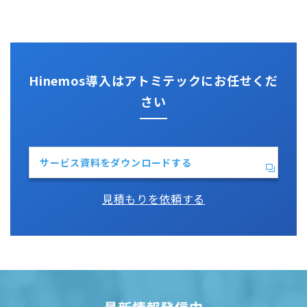
Jenkins
性能機能
IT Asset コンシェル
Perl
Hinemos SDML
Vim
Python
Hinemos導入はアトミテックにお任せくだ
さい
サービス資料をダウンロードする
見積もりを依頼する