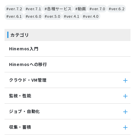
#ver.7.2
#ver.7.1
#各種サービス
#動画
#ver.7.0
#ver.6.2
#ver.6.1
#ver.6.0
#ver.5.0
#ver.4.1
#ver.4.0
カテゴリ
Hinemos入門
Hinemosへの移行
クラウド・VM管理
クラウド・VM管理
監視・性能
クラウド・VM共通
クラウド管理機能(AWS)
監視・性能
ジョブ・自動化
VM管理機能
パケットキャプチャ監視
カスタムトラップ監視
ジョブ・自動化
収集・蓄積
カスタム監視
ジョブ機能全般について
バイナリファイル監視