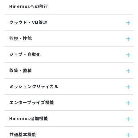
Hinemosへの移行
クラウド・VM管理
クラウド・VM管理
監視・性能
クラウド・VM共通
クラウド管理機能(AWS)
監視・性能
ジョブ・自動化
VM管理機能
パケットキャプチャ監視
カスタムトラップ監視
ジョブ・自動化
収集・蓄積
カスタム監視
ジョブ機能全般について
バイナリファイル監視
コマンドジョブ
収集・蓄積
収集値統合監視
ミッションクリティカル
ファイル転送ジョブ
転送
相関係数監視
参照ジョブ
ダウンロード
ミッションクリティカル
ログ件数監視
環境構築機能
エンタープライズ機能
検索
ミッションクリティカル（Linux）
システムログ監視
ジョブセッション
蓄積
ミッションクリティカル（Windows）
ログファイル監視
エンタープライズ機能
実行契機
収集
Hinemos追加機能
JMX監視
インシデント管理連携ツール
ジョブ連携送信ジョブ
SQL監視
Grafana
ジョブ連携待機ジョブ
Hinemos追加機能
共通基本機能
SNMPTRAP監視
ユーティリティ機能
ファイルチェックジョブ
Hinemosインシデントダッシュボード