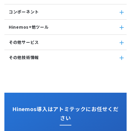
SNMP監視
レポーティング
監視ジョブ
メッセージフィルタ
共通基本機能
HTTPシナリオ監視
ノードマップ
コンポーネント
承認ジョブ
Hinemosセキュリティオプション
セルフチェック
HTTP監視
ジョブマップ
メンテナンス
コンポーネント
Hinemosエージェント監視
Hinemos+他ツール
通知
Hinemosエージェント
Windowsイベント監視
アカウント
Hinemosクライアント
Windows サービス監視
Hinemos+他ツール
カレンダ
その他サービス
Hinemosマネージャ
サービス・ポート監視
google apps
リポジトリ
リソース監視
teams
その他サービス
その他技術情報
プロセス監視
slack
CloudGate UNO
PING監視
ActRecipe
その他技術情報
監視機能全般について
Kompira Pigeon
Jenkins
性能機能
IT Asset コンシェル
Perl
Hinemos SDML
Vim
Python
Hinemos導入はアトミテックにお任せくだ
さい