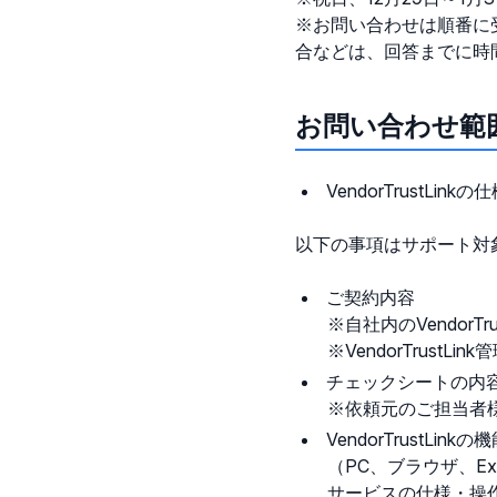
※お問い合わせは順番に
合などは、回答までに時
お問い合わせ範
VendorTrustLin
以下の事項はサポート対
ご契約内容
※自社内のVendorT
※VendorTrus
チェックシートの内
※依頼元のご担当者
VendorTrustLi
（PC、ブラウザ、Ex
サービスの仕様・操