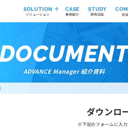
SOLUTION
CASE
STUDY
COM
ソリューション
事例紹介
研究日誌
会
Hinemos
DOCUMEN
VendorTrustLink
ADVANCE Manager 紹介資料
System
Integration
料
Cloudii
ダウンロ
※下記のフォームに入力