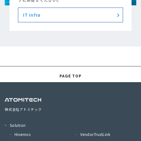
IT infra
PAGE TOP
株式会社アトミテック
Solution
Hinemos
VendorTrustLink