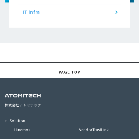
IT infra
PAGE TOP
株式会社アトミテック
Solution
Hinemos
VendorTrustLink