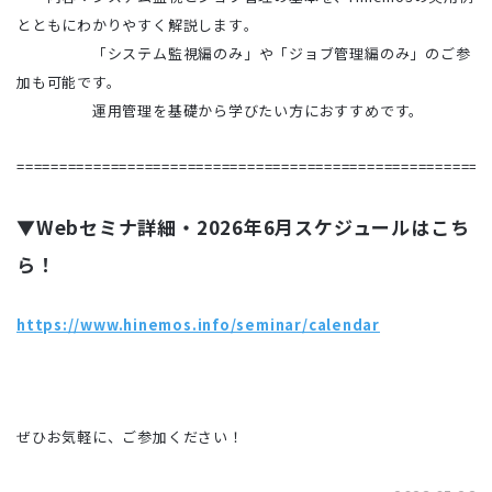
とともにわ
か
りや
すく
解説します
。
「
システム
監視
編
のみ」
や「
ジョブ
管理
編
のみ」
の
ご
参
加
も
可能
です。
運用管理を基礎から学びたい方におすすめです。
=======================================================
▼Webセミナ詳細・2026年6月スケジュールはこち
ら！
https://www.hinemos.info/seminar/calendar
ぜひお気軽に、ご参加ください！