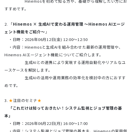
Hinemosを初めて知る方や、基礎から理解したい方にお
すすめです。
2. 「
Hinemos × 生成AIで変わる運用管理 〜Hinemos AIエージ
ェント機能をご紹介〜
」
・日時：2026年06月12日(金) 12:00～12:50
・内容：Hinemosと生成AIを組み合わせた最新の運用管理や、
Hinemos AIエージェント機能についてご紹介します。
生成AIとの連携により実現する運用自動化やリアルなユ
ースケースを解説します。
生成AIの活用や運用業務の効率化を検討中の方におすす
めです。
3.
★
注目のセミナ
★
「これだけは知っておきたい！システム監視とジョブ管理の基
本」
・日時：2026年06月22日(月) 16:00～17:00
・内容：
システム
監視
と
ジョブ
管理
の
基本
を、Hinemosの実用例