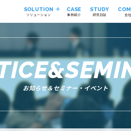
SOLUTION
CASE
STUDY
COM
ソリューション
事例紹介
研究日誌
会
Hinemos
VendorTrustLink
TICE&SEMI
System
Integration
お知らせ＆セミナー・イベント
Cloudii