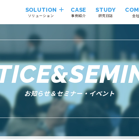
SOLUTION
CASE
STUDY
COM
ソリューション
事例紹介
研究日誌
会
Hinemos
VendorTrustLink
TICE&SEMI
System
Integration
お知らせ＆セミナー・イベント
Cloudii