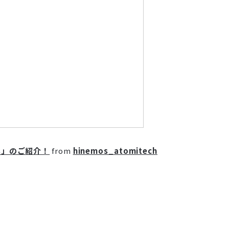
s」のご紹介！
from
hinemos_atomitech