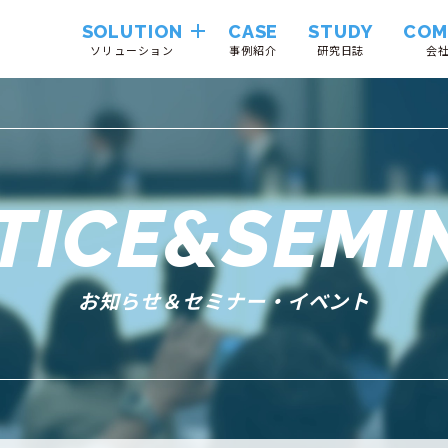
SOLUTION
CASE
STUDY
COM
ソリューション
事例紹介
研究日誌
会
Hinemos
VendorTrustLink
TICE&SEMI
System
Integration
お知らせ＆セミナー・イベント
Cloudii