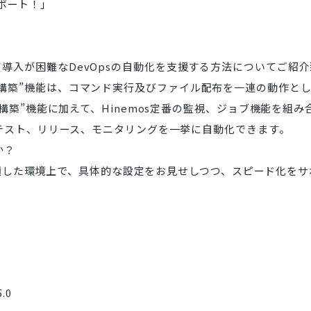
サポート！」
を活用して導入が困難なDevOpsの自動化を支援する方法についてご紹
わった”環境構築”機能は、コマンド実行及びファイル配布を一連の動
築”機能に加えて、Hinemos定番の監視、ジョブ機能を組み合
テスト、リリース、モニタリングを一挙に自動化できます。
か？
に適した環境上で、具体的な設定をお見せしつつ、スピード化をサポ
.0