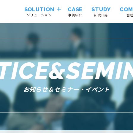
SOLUTION
CASE
STUDY
COM
ソリューション
事例紹介
研究日誌
会
Hinemos
VendorTrustLink
TICE&SEMI
System
Integration
お知らせ＆セミナー・イベント
Cloudii