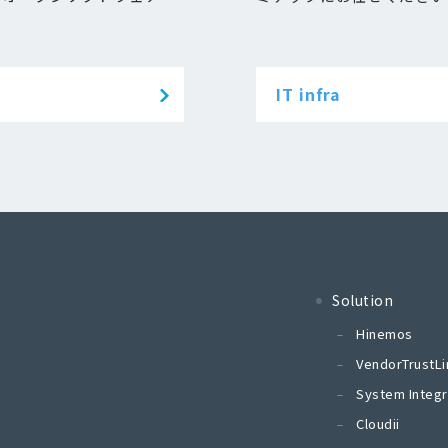
IT infra
Solution
Hinemos
VendorTrustLi
System Integr
Cloudii