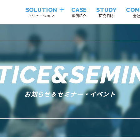
SOLUTION
CASE
STUDY
COM
ソリューション
事例紹介
研究日誌
会
Hinemos
VendorTrustLink
TICE&SEMI
System
Integration
お知らせ＆セミナー・イベント
Cloudii