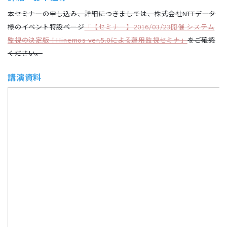
本セミナーの申し込み、詳細につきましては、株式会社NTTデータ
様のイベント特設ページ
「【セミナー】2016/03/23開催 システム
監視の決定版！Hinemos ver.5.0による運用監視セミナ」
をご確認
ください。
講演資料