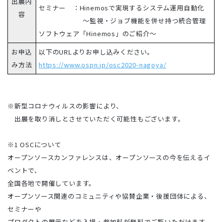
出展内
セミナー ：Hinemosで実現するシステム運用自動化
容
～監視・ジョブ機能を併せ持つ統合管理
ソフトウェア「Hinemos」のご紹介～
お申込
以下のURLよりお申し込みください。
み方法
https://www.ospn.jp/osc2020-nagoya/
※新型コロナウィルスの影響により、
出展を取り消しとさせていただく可能性もございます。
※1 OSCについて
オープンソースカンファレンスは、オープンソースの今を伝えるイ
ベントで、
全国各地で開催しています。
オープンソース関連のコミュニティや協賛企業・後援団体による、
セミナーや
プロダクトの展示などを入場・参加料が無料でご覧いただけます。