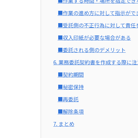
■作業する時間・場所を指定でき
■作業の進め方に対して指示がで
■受託側の不正行為に対して責任
■収入印紙が必要な場合がある
■委託される側のデメリット
6. 業務委託契約書を作成する際に
■契約期間
■秘密保持
■再委託
■解除条項
7. まとめ