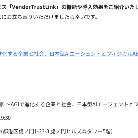
VendorTrustLink」の機能や導入効果をご紹介いた
スにお立ち寄りいただけましたら幸いです。
東京 ～AGIで進化する企業と社会、日本型AIエージェントとフィジカルA
ring 東京 ～AGIで進化する企業と社会、日本型AIエージェント
:30
港区虎ノ門1-23-3 虎ノ門ヒルズ森タワー5階）