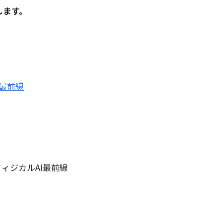
します。
I最前線
とフィジカルAI最前線