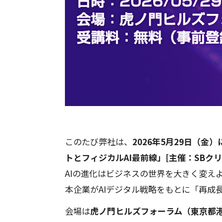
このたび弊社は、
2026年5月29日（金）
トとフィジカルAI最前線」[主催：SBク
AIの進化はビジネスの世界を大きく変えよ
本企業がAIデジタル戦略をもとに「再成
会場は
虎ノ門ヒルズフォーラム（東京都