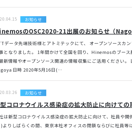
20.04.15
お知らせ
inemosのOSC2020-21出展のお知らせ（Nago
TTデータ先端技術様とアトミテックにて、 オープンソースカンファレン
事となりました。 1年間かけて全国を回り、Hinemosのブース
最新情報やオープンソース関連の情報収集にご活用ください。 直
agoya 日時 2020年5月16日(…
20.03.26
お知らせ
新型コロナウイルス感染症の拡大防止に向けての
社は新型コロナウイルス感染症の拡大防止に向けて、社員や関係者
月)よりしばらくの間、東京本社オフィスの閉鎖ならびに社員等