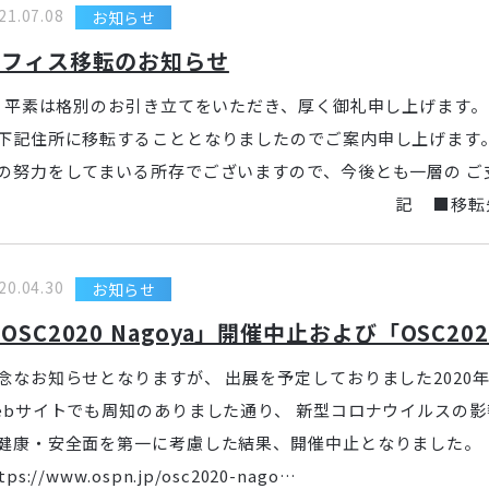
21.07.08
お知らせ
オフィス移転のお知らせ
素は格別のお引き立てをいただき、厚く御礼申し上げます。 こ
下記住所に移転することとなりましたのでご案内申し上げます
の努力をしてまいる所存でございますので、今後とも一層の ご
記 ■移転先所在地
20.04.30
お知らせ
OSC2020 Nagoya」開催中止および「OSC202
念なお知らせとなりますが、 出展を予定しておりました2020年5
ebサイトでも周知のありました通り、 新型コロナウイルスの
健康・安全面を第一に考慮した結果、開催中止となりました。 ・OS
tps://www.ospn.jp/osc2020-nago…