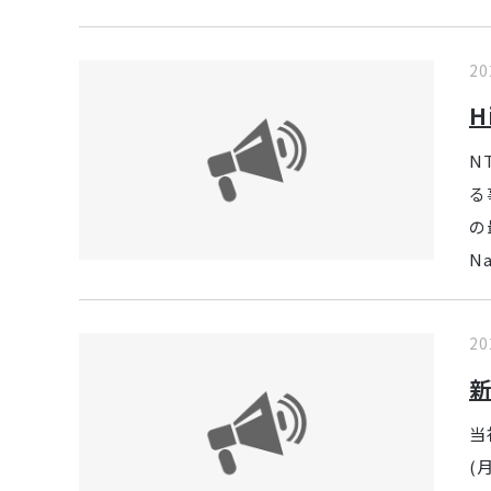
20
H
N
る
の
N
20
当
(