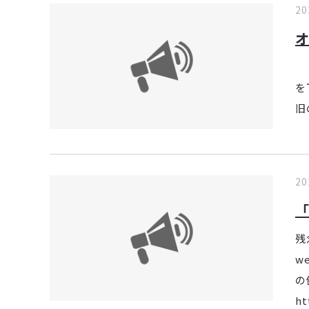
20
平
を
旧
20
「
残
w
の
ht