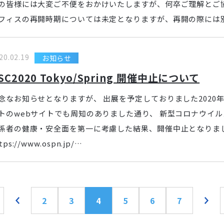
の皆様には大変ご不便をおかけいたしますが、何卒ご理解とご
フィスの再開時期については未定となりますが、再開の際には
20.02.19
お知らせ
SC2020 Tokyo/Spring 開催中止について
念なお知らせとなりますが、 出展を予定しておりました2020年2月
トのwebサイトでも周知のありました通り、 新型コロナウイ
係者の健康・安全面を第一に考慮した結果、開催中止となりました。 ・O
tps://www.ospn.jp/…
2
3
4
5
6
7