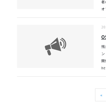
者
オ
20
O
残
ン
関
ht
«