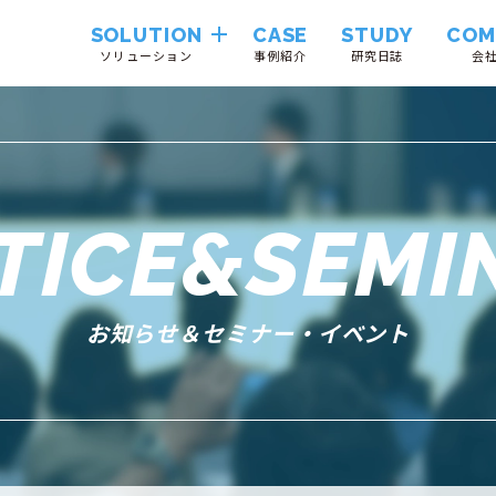
SOLUTION
CASE
STUDY
COM
ソリューション
事例紹介
研究日誌
会
Hinemos
VendorTrustLink
TICE&SEMI
System
Integration
お知らせ＆セミナー・イベント
Cloudii