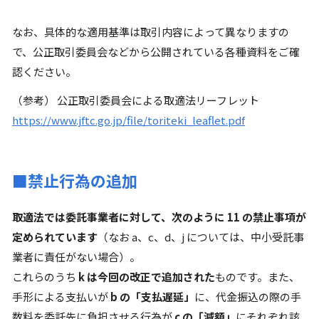
なお、具体的な適用基準は取引内容によって異なりますの
で、公正取引委員会などから公開されている各種資料をご確
認ください。
（参考） 公正取引委員会による取適法リーフレット
https://www.jftc.go.jp/file/toriteki_leaflet.pdf
■禁止行為の追加
取適法では委託事業者に対して、次のように 11 の禁止事項が
定められています
（なお a、c、d、j については、中小受託事
業者に責任がない場合）。
これらのうち
k は今回の改正で追加された
ものです。また、
手形による支払いが
b の「支払遅延」
に、代金振込の際の手
数料を委託先に負担させる行為が
c の「減額」
にそれぞれ該