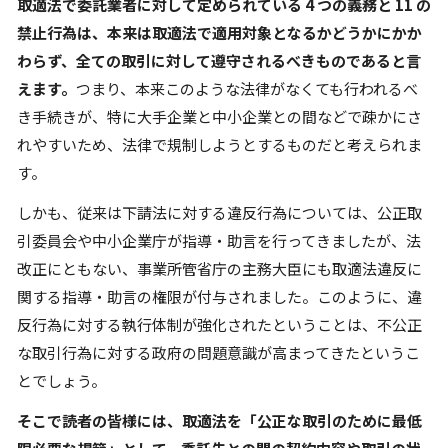
取適法で委託業者に対して定められている 4 つの義務と 11 の
禁止行為は、本来は取適法で適用対象となるかどうかにかか
わらず、全ての取引に対して遵守されるべきものであると言
えます。
つまり、本来このような法律がなくても行われるべ
き手続きが、特に大手企業と中小企業との間などで疎かにさ
れやすいため、法律で規制しようとするものだと考えられま
す。
しかも、従来は下請法に対する違反行為については、公正取
引委員会や中小企業庁が指導・助言を行ってきましたが、法
改正にともない、事業所管省庁の主務大臣にも取適法違反に
関する指導・助言の権限が付与されました。このように、違
反行為に対する執行体制が強化されたということは、不公正
な取引行為に対する政府の問題意識が高まってきたというこ
とでしょう。
そこで読者の皆様には、取適法を「公正な取引のために最低