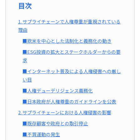
目次
1. サプライチェーンで人権尊重が重視されている
理由
■欧米を中心とした法制化と義務化の動き
■ESG投資の拡大とステークホルダーからの要
求
■インターネット普及による人権侵害への厳し
い目
■人権デューデリジェンス義務化
■日本政府が人権尊重のガイドラインを公表
2. サプライチェーンにおける人権侵害の影響
■既存顧客や政府との取引停止
■不買運動の発生