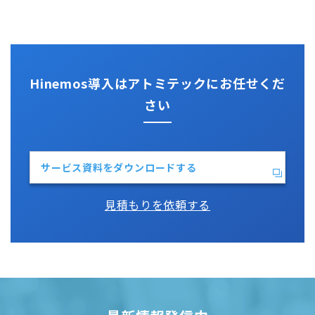
Jenkins
性能機能
IT Asset コンシェル
Perl
Hinemos SDML
Vim
Python
Hinemos導入はアトミテックにお任せくだ
さい
サービス資料をダウンロードする
見積もりを依頼する