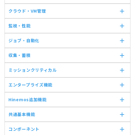
クラウド・VM管理
クラウド・VM管理
監視・性能
クラウド・VM共通
クラウド管理機能(AWS)
監視・性能
ジョブ・自動化
VM管理機能
パケットキャプチャ監視
カスタムトラップ監視
ジョブ・自動化
収集・蓄積
カスタム監視
ジョブ機能全般について
バイナリファイル監視
コマンドジョブ
収集・蓄積
ミッションクリティカル
収集値統合監視
ファイル転送ジョブ
転送
相関係数監視
参照ジョブ
ダウンロード
ミッションクリティカル
エンタープライズ機能
ログ件数監視
環境構築機能
検索
ミッションクリティカル（Linux）
システムログ監視
ジョブセッション
蓄積
ミッションクリティカル（Windows）
エンタープライズ機能
ログファイル監視
Hinemos追加機能
実行契機
収集
インシデント管理連携ツール
JMX監視
ジョブ連携送信ジョブ
Grafana
Hinemos追加機能
SQL監視
ジョブ連携待機ジョブ
共通基本機能
ユーティリティ機能
Hinemosインシデントダッシュボード
SNMPTRAP監視
ファイルチェックジョブ
レポーティング
メッセージフィルタ
共通基本機能
SNMP監視
監視ジョブ
コンポーネント
ノードマップ
Hinemosセキュリティオプション
セルフチェック
HTTPシナリオ監視
承認ジョブ