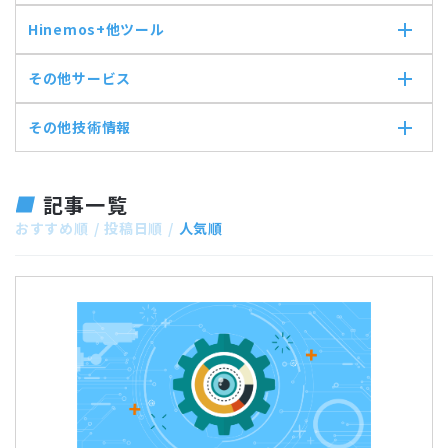
ジョブマップ
メンテナンス
コンポーネント
HTTP監視
Hinemos+他ツール
通知
Hinemosエージェント
Hinemosエージェント監視
アカウント
Hinemosクライアント
Windowsイベント監視
Hinemos+他ツール
その他サービス
カレンダ
Hinemosマネージャ
Windows サービス監視
google apps
リポジトリ
サービス・ポート監視
teams
その他サービス
その他技術情報
リソース監視
slack
CloudGate UNO
プロセス監視
ActRecipe
その他技術情報
PING監視
Kompira Pigeon
Jenkins
記事一覧
監視機能全般について
IT Asset コンシェル
Perl
性能機能
おすすめ順
投稿日順
人気順
Vim
Hinemos SDML
Python