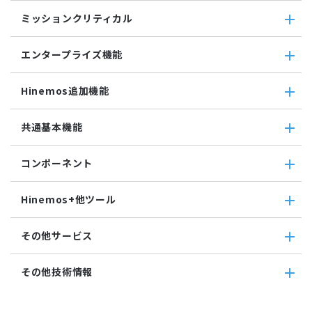
コマンドジョブ
収集・蓄積
収集値統合監視
ミッションクリティカル
ファイル転送ジョブ
転送
相関係数監視
参照ジョブ
ダウンロード
ミッションクリティカル
ログ件数監視
環境構築機能
エンタープライズ機能
検索
ミッションクリティカル（Linux）
システムログ監視
ジョブセッション
蓄積
ミッションクリティカル（Windows）
ログファイル監視
エンタープライズ機能
実行契機
収集
Hinemos追加機能
JMX監視
インシデント管理連携ツール
ジョブ連携送信ジョブ
SQL監視
Grafana
ジョブ連携待機ジョブ
Hinemos追加機能
共通基本機能
SNMPTRAP監視
ユーティリティ機能
ファイルチェックジョブ
Hinemosインシデントダッシュボード
SNMP監視
レポーティング
監視ジョブ
メッセージフィルタ
共通基本機能
HTTPシナリオ監視
ノードマップ
コンポーネント
承認ジョブ
Hinemosセキュリティオプション
セルフチェック
HTTP監視
ジョブマップ
メンテナンス
コンポーネント
Hinemosエージェント監視
Hinemos+他ツール
通知
Hinemosエージェント
Windowsイベント監視
アカウント
Hinemosクライアント
Windows サービス監視
Hinemos+他ツール
カレンダ
その他サービス
Hinemosマネージャ
サービス・ポート監視
google apps
リポジトリ
リソース監視
teams
その他サービス
その他技術情報
プロセス監視
slack
CloudGate UNO
PING監視
ActRecipe
その他技術情報
監視機能全般について
Kompira Pigeon