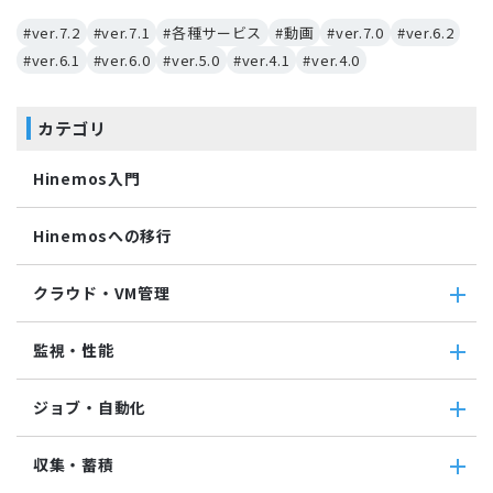
#ver.7.2
#ver.7.1
#各種サービス
#動画
#ver.7.0
#ver.6.2
#ver.6.1
#ver.6.0
#ver.5.0
#ver.4.1
#ver.4.0
カテゴリ
Hinemos入門
Hinemosへの移行
クラウド・VM管理
クラウド・VM管理
監視・性能
クラウド・VM共通
クラウド管理機能(AWS)
監視・性能
ジョブ・自動化
VM管理機能
パケットキャプチャ監視
カスタムトラップ監視
ジョブ・自動化
収集・蓄積
カスタム監視
ジョブ機能全般について
バイナリファイル監視