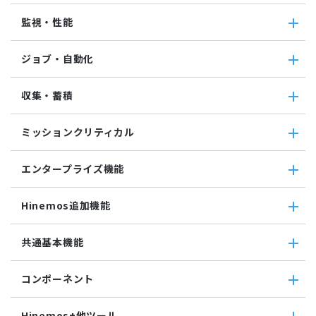
クラウド・VM管理
監視・性能
クラウド・VM共通
クラウド管理機能(AWS)
監視・性能
ジョブ・自動化
VM管理機能
パケットキャプチャ監視
カスタムトラップ監視
ジョブ・自動化
収集・蓄積
カスタム監視
ジョブ機能全般について
バイナリファイル監視
コマンドジョブ
収集・蓄積
収集値統合監視
ミッションクリティカル
ファイル転送ジョブ
転送
相関係数監視
参照ジョブ
ダウンロード
ミッションクリティカル
ログ件数監視
環境構築機能
エンタープライズ機能
検索
ミッションクリティカル（Linux）
システムログ監視
ジョブセッション
蓄積
ミッションクリティカル（Windows）
ログファイル監視
エンタープライズ機能
実行契機
収集
Hinemos追加機能
JMX監視
インシデント管理連携ツール
ジョブ連携送信ジョブ
SQL監視
Grafana
ジョブ連携待機ジョブ
Hinemos追加機能
共通基本機能
SNMPTRAP監視
ユーティリティ機能
ファイルチェックジョブ
Hinemosインシデントダッシュボード
SNMP監視
レポーティング
監視ジョブ
メッセージフィルタ
共通基本機能
HTTPシナリオ監視
ノードマップ
コンポーネント
承認ジョブ
Hinemosセキュリティオプション
セルフチェック
HTTP監視
ジョブマップ
メンテナンス
コンポーネント
Hinemosエージェント監視
Hinemos+他ツール