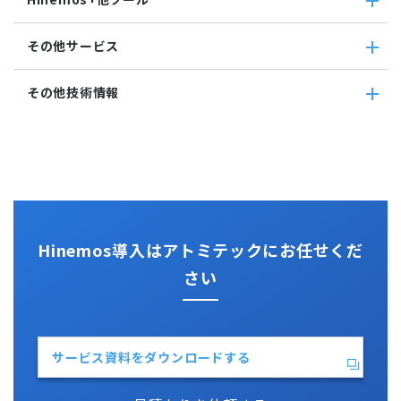
通知
Hinemosエージェント
Windowsイベント監視
アカウント
Hinemosクライアント
Windows サービス監視
Hinemos+他ツール
カレンダ
その他サービス
Hinemosマネージャ
サービス・ポート監視
google apps
リポジトリ
リソース監視
teams
その他サービス
その他技術情報
プロセス監視
slack
CloudGate UNO
PING監視
ActRecipe
その他技術情報
監視機能全般について
Kompira Pigeon
Jenkins
性能機能
IT Asset コンシェル
Perl
Hinemos SDML
Vim
Python
Hinemos導入はアトミテックにお任せくだ
さい
サービス資料をダウンロードする