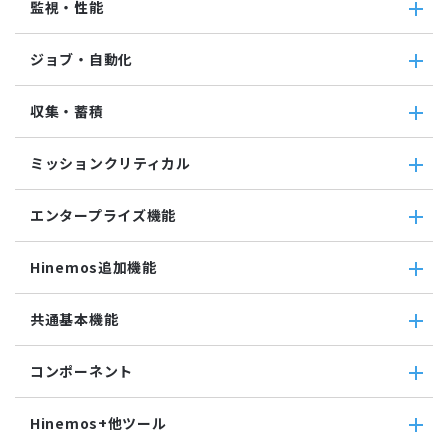
監視・性能
クラウド・VM共通
クラウド管理機能(AWS)
監視・性能
ジョブ・自動化
VM管理機能
パケットキャプチャ監視
カスタムトラップ監視
ジョブ・自動化
収集・蓄積
カスタム監視
ジョブ機能全般について
バイナリファイル監視
コマンドジョブ
収集・蓄積
収集値統合監視
ミッションクリティカル
ファイル転送ジョブ
転送
相関係数監視
参照ジョブ
ダウンロード
ミッションクリティカル
ログ件数監視
環境構築機能
エンタープライズ機能
検索
ミッションクリティカル（Linux）
システムログ監視
ジョブセッション
蓄積
ミッションクリティカル（Windows）
ログファイル監視
エンタープライズ機能
実行契機
収集
Hinemos追加機能
JMX監視
インシデント管理連携ツール
ジョブ連携送信ジョブ
SQL監視
Grafana
ジョブ連携待機ジョブ
Hinemos追加機能
共通基本機能
SNMPTRAP監視
ユーティリティ機能
ファイルチェックジョブ
Hinemosインシデントダッシュボード
SNMP監視
レポーティング
監視ジョブ
メッセージフィルタ
共通基本機能
HTTPシナリオ監視
ノードマップ
コンポーネント
承認ジョブ
Hinemosセキュリティオプション
セルフチェック
HTTP監視
ジョブマップ
メンテナンス
コンポーネント
Hinemosエージェント監視
Hinemos+他ツール
通知
Hinemosエージェント
Windowsイベント監視