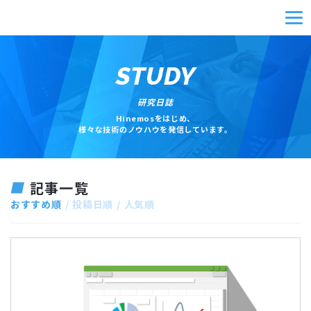
STUDY
研究日誌
Hinemosをはじめ、
様々な技術のノウハウを発信しています。
記事一覧
おすすめ順
投稿日順
人気順