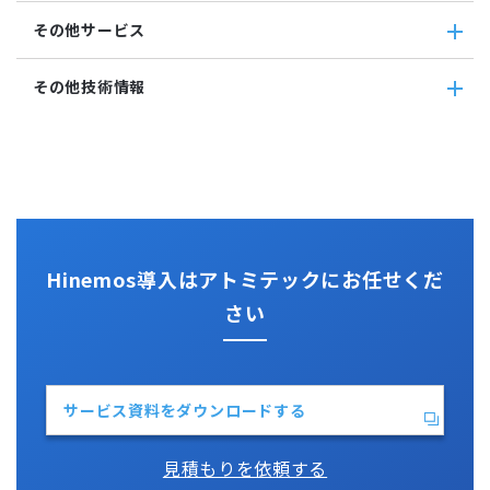
アカウント
Hinemosクライアント
Windows サービス監視
Hinemos+他ツール
カレンダ
その他サービス
Hinemosマネージャ
サービス・ポート監視
google apps
リポジトリ
リソース監視
teams
その他サービス
その他技術情報
プロセス監視
slack
CloudGate UNO
PING監視
ActRecipe
その他技術情報
監視機能全般について
Kompira Pigeon
Jenkins
性能機能
IT Asset コンシェル
Perl
Hinemos SDML
Vim
Python
Hinemos導入はアトミテックにお任せくだ
さい
サービス資料をダウンロードする
見積もりを依頼する