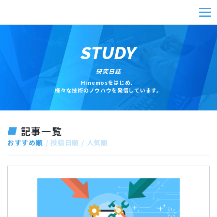
STUDY
研究日誌
Hinemosをはじめ、
様々な技術のノウハウを発信しています。
記事一覧
おすすめ順
投稿日順
人気順