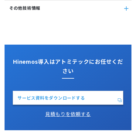
リソース監視
teams
その他サービス
その他技術情報
プロセス監視
slack
CloudGate UNO
PING監視
ActRecipe
その他技術情報
監視機能全般について
Kompira Pigeon
Jenkins
性能機能
IT Asset コンシェル
Perl
Hinemos SDML
Vim
Python
Hinemos導入はアトミテックにお任せくだ
さい
サービス資料をダウンロードする
見積もりを依頼する