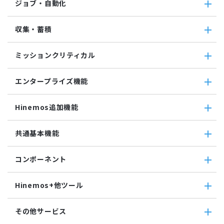
ジョブ・自動化
VM管理機能
パケットキャプチャ監視
カスタムトラップ監視
ジョブ・自動化
収集・蓄積
カスタム監視
ジョブ機能全般について
バイナリファイル監視
コマンドジョブ
収集・蓄積
収集値統合監視
ミッションクリティカル
ファイル転送ジョブ
転送
相関係数監視
参照ジョブ
ダウンロード
ミッションクリティカル
ログ件数監視
環境構築機能
エンタープライズ機能
検索
ミッションクリティカル（Linux）
システムログ監視
ジョブセッション
蓄積
ミッションクリティカル（Windows）
ログファイル監視
エンタープライズ機能
実行契機
収集
Hinemos追加機能
JMX監視
インシデント管理連携ツール
ジョブ連携送信ジョブ
SQL監視
Grafana
ジョブ連携待機ジョブ
Hinemos追加機能
共通基本機能
SNMPTRAP監視
ユーティリティ機能
ファイルチェックジョブ
Hinemosインシデントダッシュボード
SNMP監視
レポーティング
監視ジョブ
メッセージフィルタ
共通基本機能
HTTPシナリオ監視
ノードマップ
コンポーネント
承認ジョブ
Hinemosセキュリティオプション
セルフチェック
HTTP監視
ジョブマップ
メンテナンス
コンポーネント
Hinemosエージェント監視
Hinemos+他ツール
通知
Hinemosエージェント
Windowsイベント監視
アカウント
Hinemosクライアント
Windows サービス監視
Hinemos+他ツール
カレンダ
その他サービス
Hinemosマネージャ
サービス・ポート監視
google apps
リポジトリ