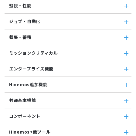
クラウド・VM管理
監視・性能
クラウド・VM共通
クラウド管理機能(AWS)
監視・性能
ジョブ・自動化
VM管理機能
パケットキャプチャ監視
カスタムトラップ監視
ジョブ・自動化
収集・蓄積
カスタム監視
ジョブ機能全般について
バイナリファイル監視
コマンドジョブ
収集・蓄積
収集値統合監視
ミッションクリティカル
ファイル転送ジョブ
転送
相関係数監視
参照ジョブ
ダウンロード
ミッションクリティカル
ログ件数監視
環境構築機能
エンタープライズ機能
検索
ミッションクリティカル（Linux）
システムログ監視
ジョブセッション
蓄積
ミッションクリティカル（Windows）
ログファイル監視
エンタープライズ機能
実行契機
収集
Hinemos追加機能
JMX監視
インシデント管理連携ツール
ジョブ連携送信ジョブ
SQL監視
Grafana
ジョブ連携待機ジョブ
Hinemos追加機能
共通基本機能
SNMPTRAP監視
ユーティリティ機能
ファイルチェックジョブ
Hinemosインシデントダッシュボード
SNMP監視
レポーティング
監視ジョブ
メッセージフィルタ
共通基本機能
HTTPシナリオ監視
ノードマップ
コンポーネント
承認ジョブ
Hinemosセキュリティオプション
セルフチェック
HTTP監視
ジョブマップ
メンテナンス
コンポーネント
Hinemosエージェント監視
Hinemos+他ツール
通知
Hinemosエージェント
Windowsイベント監視