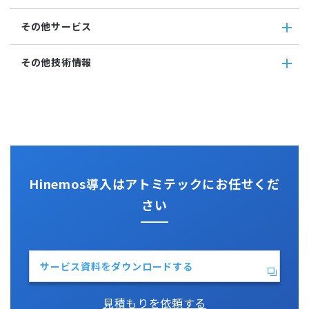
アカウント
Hinemosクライアント
Windows サービス監視
Hinemos+他ツール
カレンダ
その他サービス
Hinemosマネージャ
サービス・ポート監視
google apps
リポジトリ
リソース監視
teams
その他サービス
その他技術情報
プロセス監視
slack
CloudGate UNO
PING監視
ActRecipe
その他技術情報
監視機能全般について
Kompira Pigeon
Jenkins
性能機能
IT Asset コンシェル
Perl
Hinemos SDML
Vim
Python
Hinemos導入はアトミテックにお任せくだ
さい
サービス資料をダウンロードする
見積もりを依頼する