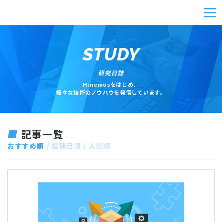
STUDY
研究日誌
Hinemosをはじめ、
様々な技術のノウハウを発信しています。
記事一覧
おすすめ順
投稿日順
人気順