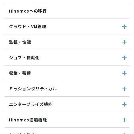
Hinemosへの移行
クラウド・VM管理
クラウド・VM管理
監視・性能
クラウド・VM共通
クラウド管理機能(AWS)
監視・性能
ジョブ・自動化
VM管理機能
パケットキャプチャ監視
カスタムトラップ監視
ジョブ・自動化
収集・蓄積
カスタム監視
ジョブ機能全般について
バイナリファイル監視
コマンドジョブ
収集・蓄積
収集値統合監視
ミッションクリティカル
ファイル転送ジョブ
転送
相関係数監視
参照ジョブ
ダウンロード
ミッションクリティカル
ログ件数監視
環境構築機能
エンタープライズ機能
検索
ミッションクリティカル（Linux）
システムログ監視
ジョブセッション
蓄積
ミッションクリティカル（Windows）
ログファイル監視
エンタープライズ機能
実行契機
収集
Hinemos追加機能
JMX監視
インシデント管理連携ツール
ジョブ連携送信ジョブ
SQL監視
Grafana
ジョブ連携待機ジョブ
Hinemos追加機能