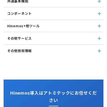
共通基本機能
SNMPTRAP監視
ユーティリティ機能
ファイルチェックジョブ
Hinemosインシデントダッシュボード
SNMP監視
レポーティング
監視ジョブ
メッセージフィルタ
共通基本機能
HTTPシナリオ監視
ノードマップ
コンポーネント
承認ジョブ
Hinemosセキュリティオプション
セルフチェック
HTTP監視
ジョブマップ
メンテナンス
コンポーネント
Hinemosエージェント監視
Hinemos+他ツール
通知
Hinemosエージェント
Windowsイベント監視
アカウント
Hinemosクライアント
Windows サービス監視
Hinemos+他ツール
カレンダ
その他サービス
Hinemosマネージャ
サービス・ポート監視
google apps
リポジトリ
リソース監視
teams
その他サービス
その他技術情報
プロセス監視
slack
CloudGate UNO
PING監視
ActRecipe
その他技術情報
監視機能全般について
Kompira Pigeon
Jenkins
性能機能
IT Asset コンシェル
Perl
Hinemos SDML
Vim
Python
Hinemos導入はアトミテックにお任せくだ
さい