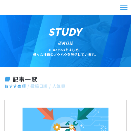
STUDY
研究日誌
Hinemosをはじめ、
様々な技術のノウハウを発信しています。
記事一覧
おすすめ順
投稿日順
人気順