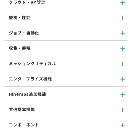
クラウド・VM管理
クラウド・VM管理
監視・性能
クラウド・VM共通
クラウド管理機能(AWS)
監視・性能
ジョブ・自動化
VM管理機能
パケットキャプチャ監視
カスタムトラップ監視
ジョブ・自動化
収集・蓄積
カスタム監視
ジョブ機能全般について
バイナリファイル監視
コマンドジョブ
収集・蓄積
収集値統合監視
ミッションクリティカル
ファイル転送ジョブ
転送
相関係数監視
参照ジョブ
ダウンロード
ミッションクリティカル
ログ件数監視
環境構築機能
エンタープライズ機能
検索
ミッションクリティカル（Linux）
システムログ監視
ジョブセッション
蓄積
ミッションクリティカル（Windows）
ログファイル監視
エンタープライズ機能
実行契機
収集
Hinemos追加機能
JMX監視
インシデント管理連携ツール
ジョブ連携送信ジョブ
SQL監視
Grafana
ジョブ連携待機ジョブ
Hinemos追加機能
共通基本機能
SNMPTRAP監視
ユーティリティ機能
ファイルチェックジョブ
Hinemosインシデントダッシュボード
SNMP監視
レポーティング
監視ジョブ
メッセージフィルタ
共通基本機能
HTTPシナリオ監視
ノードマップ
コンポーネント
承認ジョブ
Hinemosセキュリティオプション
セルフチェック
HTTP監視
ジョブマップ