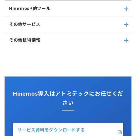
メンテナンス
コンポーネント
Hinemosエージェント監視
Hinemos+他ツール
通知
Hinemosエージェント
Windowsイベント監視
アカウント
Hinemosクライアント
Windows サービス監視
Hinemos+他ツール
カレンダ
その他サービス
Hinemosマネージャ
サービス・ポート監視
google apps
リポジトリ
リソース監視
teams
その他サービス
その他技術情報
プロセス監視
slack
CloudGate UNO
PING監視
ActRecipe
その他技術情報
監視機能全般について
Kompira Pigeon
Jenkins
性能機能
IT Asset コンシェル
Perl
Hinemos SDML
Vim
Python
Hinemos導入はアトミテックにお任せくだ
さい
サービス資料をダウンロードする