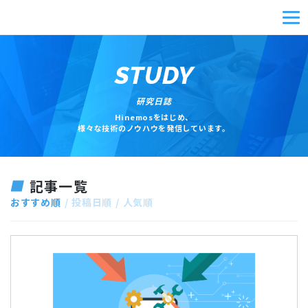
STUDY
研究日誌
Hinemosをはじめ、
様々な技術のノウハウを発信しています。
記事一覧
おすすめ順
投稿日順
人気順