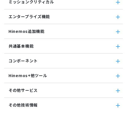
収集値統合監視
ミッションクリティカル
ファイル転送ジョブ
転送
相関係数監視
参照ジョブ
ダウンロード
ミッションクリティカル
ログ件数監視
環境構築機能
エンタープライズ機能
検索
ミッションクリティカル（Linux）
システムログ監視
ジョブセッション
蓄積
ミッションクリティカル（Windows）
ログファイル監視
エンタープライズ機能
実行契機
収集
Hinemos追加機能
JMX監視
インシデント管理連携ツール
ジョブ連携送信ジョブ
SQL監視
Grafana
ジョブ連携待機ジョブ
Hinemos追加機能
共通基本機能
SNMPTRAP監視
ユーティリティ機能
ファイルチェックジョブ
Hinemosインシデントダッシュボード
SNMP監視
レポーティング
監視ジョブ
メッセージフィルタ
共通基本機能
HTTPシナリオ監視
ノードマップ
コンポーネント
承認ジョブ
Hinemosセキュリティオプション
セルフチェック
HTTP監視
ジョブマップ
メンテナンス
コンポーネント
Hinemosエージェント監視
Hinemos+他ツール
通知
Hinemosエージェント
Windowsイベント監視
アカウント
Hinemosクライアント
Windows サービス監視
Hinemos+他ツール
カレンダ
その他サービス
Hinemosマネージャ
サービス・ポート監視
google apps
リポジトリ
リソース監視
teams
その他サービス
その他技術情報
プロセス監視
slack
CloudGate UNO
PING監視
ActRecipe
その他技術情報
監視機能全般について
Kompira Pigeon
Jenkins
性能機能
IT Asset コンシェル