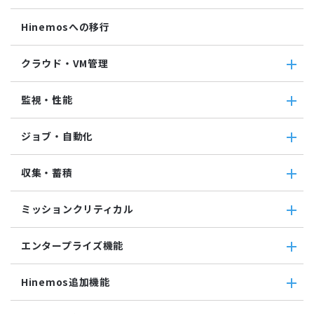
Hinemosへの移行
クラウド・VM管理
クラウド・VM管理
監視・性能
クラウド・VM共通
クラウド管理機能(AWS)
監視・性能
ジョブ・自動化
VM管理機能
パケットキャプチャ監視
カスタムトラップ監視
ジョブ・自動化
収集・蓄積
カスタム監視
ジョブ機能全般について
バイナリファイル監視
コマンドジョブ
収集・蓄積
収集値統合監視
ミッションクリティカル
ファイル転送ジョブ
転送
相関係数監視
参照ジョブ
ダウンロード
ミッションクリティカル
ログ件数監視
環境構築機能
エンタープライズ機能
検索
ミッションクリティカル（Linux）
システムログ監視
ジョブセッション
蓄積
ミッションクリティカル（Windows）
ログファイル監視
エンタープライズ機能
実行契機
収集
Hinemos追加機能
JMX監視
インシデント管理連携ツール
ジョブ連携送信ジョブ
SQL監視
Grafana
ジョブ連携待機ジョブ
Hinemos追加機能