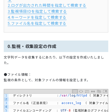
2.ログが出力された時間を指定して検索する
3.監視項目IDを指定して検索する
4.キーワードを指定して検索する
5.ファイル名を指定して検索する
0.監視・収集設定の作成
文字列データを収集するにあたり、以下の設定を作成いたしまし
た。
●ファイル情報：
監視の条件として、対象ファイルの情報を設定します。
1
　ディレクトリ　　　 
　　：
/
var
/
log
/
httpd
(
対象ファイ
2
3
　ファイル名
(
正規表現
)
：
access_log
(
対象ファイルの
4
5
　ファイルエンコーディング
：
UTF
-
8
(
監視対象ログファイルの