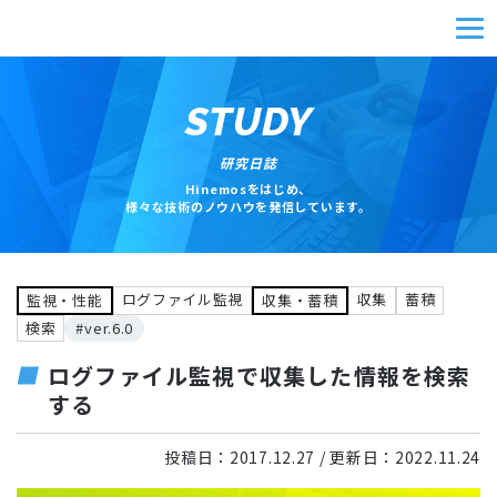
STUDY
研究日誌
Hinemosをはじめ、
様々な技術のノウハウを発信しています。
ログファイル監視
収集
蓄積
監視・性能
収集・蓄積
検索
#ver.6.0
ログファイル監視で収集した情報を検索
する
投稿日：
2017.12.27
/ 更新日：
2022.11.24