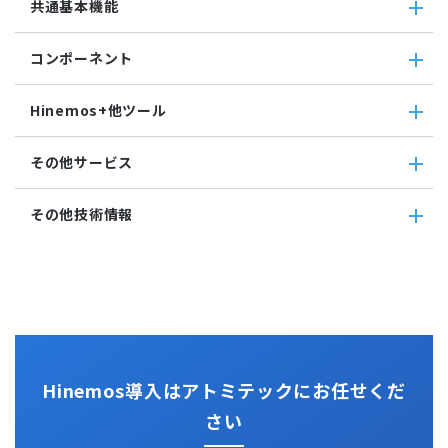
共通基本機能
SNMPTRAP監視
ユーティリティ機能
ファイルチェックジョブ
Hinemosインシデントダッシュボード
SNMP監視
レポーティング
監視ジョブ
メッセージフィルタ
共通基本機能
HTTPシナリオ監視
ノードマップ
コンポーネント
承認ジョブ
Hinemosセキュリティオプション
セルフチェック
HTTP監視
ジョブマップ
メンテナンス
コンポーネント
Hinemosエージェント監視
Hinemos+他ツール
通知
Hinemosエージェント
Windowsイベント監視
アカウント
Hinemosクライアント
Windows サービス監視
Hinemos+他ツール
カレンダ
その他サービス
Hinemosマネージャ
サービス・ポート監視
google apps
リポジトリ
リソース監視
teams
その他サービス
その他技術情報
プロセス監視
slack
CloudGate UNO
PING監視
ActRecipe
その他技術情報
監視機能全般について
Kompira Pigeon
Jenkins
性能機能
IT Asset コンシェル
Perl
Hinemos SDML
Vim
Python
Hinemos導入はアトミテックにお任せくだ
さい