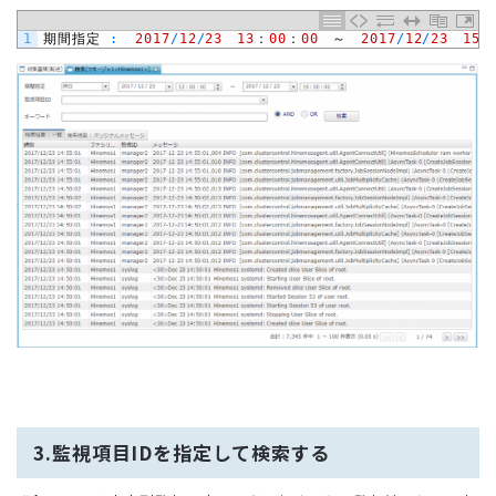
1
期間指定
:
2017
/
12
/
23
13
：
00
：
00
　～　
2017
/
12
/
23
15
：
3.監視項目IDを指定して検索する