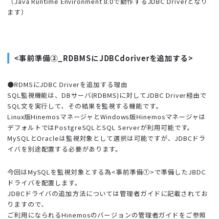
（Java Runtime Environment 8.0で動作するJDBC Driverとなり
ます）
<事前準備②_RDBMSにJDBCdoriverを追加する>
●RDMSにJDBC Driverを追加する理由
SQL監視機能は、DBサーバ(RDBMS)に対してJDBC Driver経由で
SQL文を実行して、その結果を監視する機能です。
Linux版HinemosマネージャとWindows版Hinemosマネージャは
デフォルトではPostgreSQLとSQL Serverが利用可能です。
MySQLとOracleは監視対象として選択は可能ですが、JDBCドラ
イバを別途配置する必要があります。
今回はMySQLを監視対象とする為<事前準備①>で準備したJBDC
ドライバを配置します。
JDBCドライバの追加方法については管理者ガイドに記載されてお
りますので、
ご利用になられるHinemosのバージョンの管理者ガイドをご参照