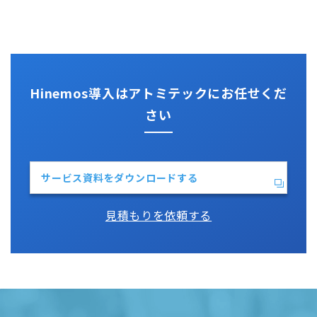
監視機能全般について
Kompira Pigeon
Jenkins
性能機能
IT Asset コンシェル
Perl
Hinemos SDML
Vim
Python
Hinemos導入はアトミテックにお任せくだ
さい
サービス資料をダウンロードする
見積もりを依頼する