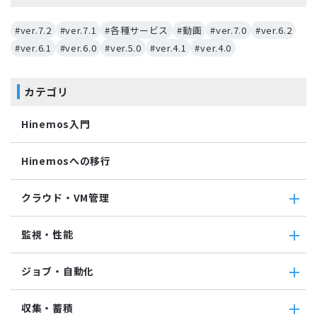
#ver.7.2
#ver.7.1
#各種サービス
#動画
#ver.7.0
#ver.6.2
#ver.6.1
#ver.6.0
#ver.5.0
#ver.4.1
#ver.4.0
カテゴリ
Hinemos入門
Hinemosへの移行
クラウド・VM管理
クラウド・VM管理
監視・性能
クラウド・VM共通
クラウド管理機能(AWS)
監視・性能
ジョブ・自動化
VM管理機能
パケットキャプチャ監視
カスタムトラップ監視
ジョブ・自動化
収集・蓄積
カスタム監視
ジョブ機能全般について