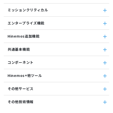
バイナリファイル監視
コマンドジョブ
収集・蓄積
収集値統合監視
ミッションクリティカル
ファイル転送ジョブ
転送
相関係数監視
参照ジョブ
ダウンロード
ミッションクリティカル
ログ件数監視
環境構築機能
エンタープライズ機能
検索
ミッションクリティカル（Linux）
システムログ監視
ジョブセッション
蓄積
ミッションクリティカル（Windows）
ログファイル監視
エンタープライズ機能
実行契機
収集
Hinemos追加機能
JMX監視
インシデント管理連携ツール
ジョブ連携送信ジョブ
SQL監視
Grafana
ジョブ連携待機ジョブ
Hinemos追加機能
共通基本機能
SNMPTRAP監視
ユーティリティ機能
ファイルチェックジョブ
Hinemosインシデントダッシュボード
SNMP監視
レポーティング
監視ジョブ
メッセージフィルタ
共通基本機能
HTTPシナリオ監視
ノードマップ
コンポーネント
承認ジョブ
Hinemosセキュリティオプション
セルフチェック
HTTP監視
ジョブマップ
メンテナンス
コンポーネント
Hinemosエージェント監視
Hinemos+他ツール
通知
Hinemosエージェント
Windowsイベント監視
アカウント
Hinemosクライアント
Windows サービス監視
Hinemos+他ツール
カレンダ
その他サービス
Hinemosマネージャ
サービス・ポート監視
google apps
リポジトリ
リソース監視
teams
その他サービス
その他技術情報
プロセス監視
slack
CloudGate UNO
PING監視
ActRecipe
その他技術情報