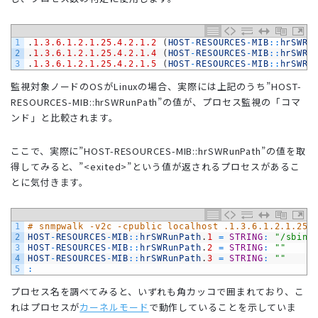
1
.
1.3.6.1.2.1.25.4.2.1.2
(
HOST
-
RESOURCES
-
MIB
::
hrSWRu
2
.
1.3.6.1.2.1.25.4.2.1.4
(
HOST
-
RESOURCES
-
MIB
::
hrSWRu
3
.
1.3.6.1.2.1.25.4.2.1.5
(
HOST
-
RESOURCES
-
MIB
::
hrSWRu
監視対象ノードのOSがLinuxの場合、実際には上記のうち”HOST-
RESOURCES-MIB::hrSWRunPath”の値が、プロセス監視の「コマ
ンド」と比較されます。
ここで、実際に”HOST-RESOURCES-MIB::hrSWRunPath”の値を取
得してみると、”<exited>”という値が返されるプロセスがあるこ
とに気付きます。
1
# snmpwalk -v2c -cpublic localhost .1.3.6.1.2.1.25.
2
HOST
-
RESOURCES
-
MIB
::
hrSWRunPath
.
1
=
STRING
:
"/sbin/
3
HOST
-
RESOURCES
-
MIB
::
hrSWRunPath
.
2
=
STRING
:
""
4
HOST
-
RESOURCES
-
MIB
::
hrSWRunPath
.
3
=
STRING
:
""
5
:
プロセス名を調べてみると、いずれも角カッコで囲まれており、こ
れはプロセスが
カーネルモード
で動作していることを示していま