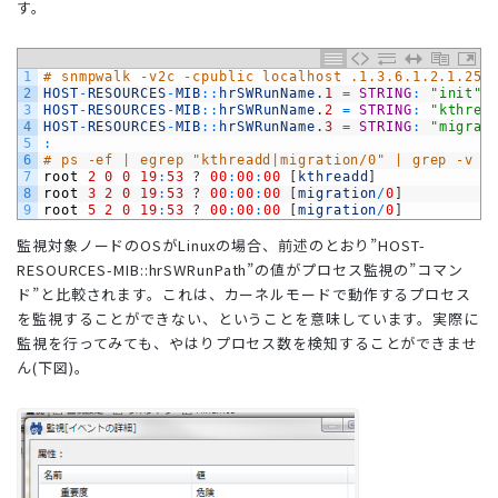
す。
1
# snmpwalk -v2c -cpublic localhost .1.3.6.1.2.1.25.
2
HOST
-
RESOURCES
-
MIB
::
hrSWRunName
.
1
=
STRING
:
"init"
3
HOST
-
RESOURCES
-
MIB
::
hrSWRunName
.
2
=
STRING
:
"kthrea
4
HOST
-
RESOURCES
-
MIB
::
hrSWRunName
.
3
=
STRING
:
"migrat
5
:
6
# ps -ef | egrep "kthreadd|migration/0" | grep -v g
7
root
2
0
0
19
:
53
?
00
:
00
:
00
[
kthreadd
]
8
root
3
2
0
19
:
53
?
00
:
00
:
00
[
migration
/
0
]
9
root
5
2
0
19
:
53
?
00
:
00
:
00
[
migration
/
0
]
監視対象ノードのOSがLinuxの場合、前述のとおり”HOST-
RESOURCES-MIB::hrSWRunPath”の値がプロセス監視の”コマン
ド”と比較されます。これは、カーネルモードで動作するプロセス
を監視することができない、ということを意味しています。実際に
監視を行ってみても、やはりプロセス数を検知することができませ
ん(下図)。