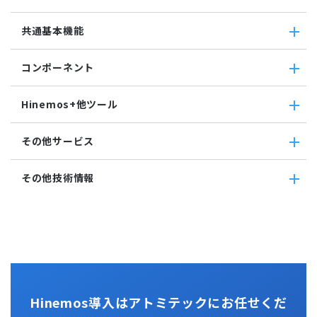
ジョブ連携送信ジョブ
SQL監視
Grafana
ジョブ連携待機ジョブ
Hinemos追加機能
共通基本機能
SNMPTRAP監視
ユーティリティ機能
ファイルチェックジョブ
Hinemosインシデントダッシュボード
SNMP監視
レポーティング
監視ジョブ
メッセージフィルタ
共通基本機能
HTTPシナリオ監視
ノードマップ
コンポーネント
承認ジョブ
Hinemosセキュリティオプション
セルフチェック
HTTP監視
ジョブマップ
メンテナンス
コンポーネント
Hinemosエージェント監視
Hinemos+他ツール
通知
Hinemosエージェント
Windowsイベント監視
アカウント
Hinemosクライアント
Windows サービス監視
Hinemos+他ツール
カレンダ
その他サービス
Hinemosマネージャ
サービス・ポート監視
google apps
リポジトリ
リソース監視
teams
その他サービス
その他技術情報
プロセス監視
slack
CloudGate UNO
PING監視
ActRecipe
その他技術情報
監視機能全般について
Kompira Pigeon
Jenkins
性能機能
IT Asset コンシェル
Perl
Hinemos SDML
Vim
Python
Hinemos導入はアトミテックにお任せくだ