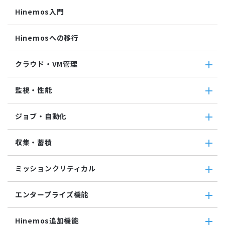
Hinemos入門
Hinemosへの移行
クラウド・VM管理
クラウド・VM管理
監視・性能
クラウド・VM共通
クラウド管理機能(AWS)
監視・性能
ジョブ・自動化
VM管理機能
パケットキャプチャ監視
カスタムトラップ監視
ジョブ・自動化
収集・蓄積
カスタム監視
ジョブ機能全般について
バイナリファイル監視
コマンドジョブ
収集・蓄積
収集値統合監視
ミッションクリティカル
ファイル転送ジョブ
転送
相関係数監視
参照ジョブ
ダウンロード
ミッションクリティカル
ログ件数監視
環境構築機能
エンタープライズ機能
検索
ミッションクリティカル（Linux）
システムログ監視
ジョブセッション
蓄積
ミッションクリティカル（Windows）
ログファイル監視
エンタープライズ機能
実行契機
収集
Hinemos追加機能
JMX監視
インシデント管理連携ツール