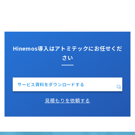
PING監視
ActRecipe
その他技術情報
監視機能全般について
Kompira Pigeon
Jenkins
性能機能
IT Asset コンシェル
Perl
Hinemos SDML
Vim
Python
Hinemos導入はアトミテックにお任せくだ
さい
サービス資料をダウンロードする
見積もりを依頼する