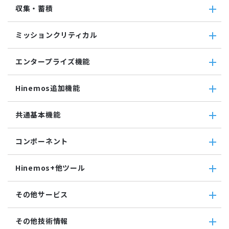
ジョブ・自動化
収集・蓄積
カスタム監視
ジョブ機能全般について
バイナリファイル監視
コマンドジョブ
収集・蓄積
収集値統合監視
ミッションクリティカル
ファイル転送ジョブ
転送
相関係数監視
参照ジョブ
ダウンロード
ミッションクリティカル
ログ件数監視
環境構築機能
エンタープライズ機能
検索
ミッションクリティカル（Linux）
システムログ監視
ジョブセッション
蓄積
ミッションクリティカル（Windows）
ログファイル監視
エンタープライズ機能
実行契機
収集
Hinemos追加機能
JMX監視
インシデント管理連携ツール
ジョブ連携送信ジョブ
SQL監視
Grafana
ジョブ連携待機ジョブ
Hinemos追加機能
共通基本機能
SNMPTRAP監視
ユーティリティ機能
ファイルチェックジョブ
Hinemosインシデントダッシュボード
SNMP監視
レポーティング
監視ジョブ
メッセージフィルタ
共通基本機能
HTTPシナリオ監視
ノードマップ
コンポーネント
承認ジョブ
Hinemosセキュリティオプション
セルフチェック
HTTP監視
ジョブマップ
メンテナンス
コンポーネント
Hinemosエージェント監視
Hinemos+他ツール
通知
Hinemosエージェント
Windowsイベント監視
アカウント
Hinemosクライアント
Windows サービス監視
Hinemos+他ツール
カレンダ
その他サービス
Hinemosマネージャ
サービス・ポート監視
google apps
リポジトリ
リソース監視
teams
その他サービス
その他技術情報
プロセス監視
slack
CloudGate UNO