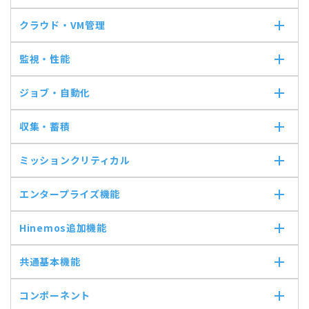
クラウド・VM管理
クラウド・VM管理
監視・性能
クラウド・VM共通
クラウド管理機能(AWS)
監視・性能
ジョブ・自動化
VM管理機能
パケットキャプチャ監視
カスタムトラップ監視
ジョブ・自動化
収集・蓄積
カスタム監視
ジョブ機能全般について
バイナリファイル監視
コマンドジョブ
収集・蓄積
ミッションクリティカル
収集値統合監視
ファイル転送ジョブ
転送
相関係数監視
参照ジョブ
ダウンロード
ミッションクリティカル
エンタープライズ機能
ログ件数監視
環境構築機能
検索
ミッションクリティカル（Linux）
システムログ監視
ジョブセッション
蓄積
ミッションクリティカル（Windows）
エンタープライズ機能
ログファイル監視
Hinemos追加機能
実行契機
収集
インシデント管理連携ツール
JMX監視
ジョブ連携送信ジョブ
Grafana
Hinemos追加機能
SQL監視
ジョブ連携待機ジョブ
共通基本機能
ユーティリティ機能
Hinemosインシデントダッシュボード
SNMPTRAP監視
ファイルチェックジョブ
レポーティング
メッセージフィルタ
共通基本機能
SNMP監視
監視ジョブ
コンポーネント
ノードマップ
Hinemosセキュリティオプション
セルフチェック
HTTPシナリオ監視
承認ジョブ