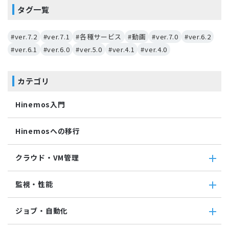
タグ一覧
#ver.7.2
#ver.7.1
#各種サービス
#動画
#ver.7.0
#ver.6.2
#ver.6.1
#ver.6.0
#ver.5.0
#ver.4.1
#ver.4.0
カテゴリ
Hinemos入門
Hinemosへの移行
クラウド・VM管理
クラウド・VM管理
監視・性能
クラウド・VM共通
クラウド管理機能(AWS)
監視・性能
ジョブ・自動化
VM管理機能
パケットキャプチャ監視
カスタムトラップ監視