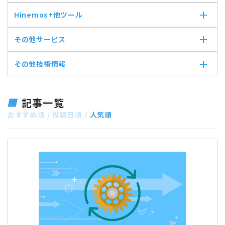
ジョブマップ
メンテナンス
コンポーネント
HTTP監視
Hinemos+他ツール
通知
Hinemosエージェント
Hinemosエージェント監視
アカウント
Hinemosクライアント
Windowsイベント監視
Hinemos+他ツール
その他サービス
カレンダ
Hinemosマネージャ
Windows サービス監視
google apps
リポジトリ
サービス・ポート監視
teams
その他サービス
その他技術情報
リソース監視
slack
CloudGate UNO
プロセス監視
ActRecipe
その他技術情報
PING監視
Kompira Pigeon
Jenkins
記事一覧
監視機能全般について
IT Asset コンシェル
Perl
性能機能
おすすめ順
投稿日順
人気順
Vim
Hinemos SDML
Python