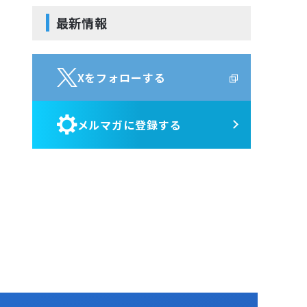
サービス・ポート監視
Jenkins
Kompira Pigeon
最新情報
リソース監視
Perl
IT Asset コンシェル
プロセス監視
Vim
PING監視
Python
Xをフォローする
監視機能全般について
性能機能
メルマガに登録する
Hinemos SDML