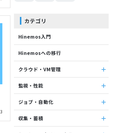
カテゴリ
Hinemos入門
Hinemosへの移行
クラウド・VM管理
クラウド・VM管理
監視・性能
クラウド・VM共通
監視・性能
クラウド管理機能(AWS)
ジョブ・自動化
パケットキャプチャ監視
VM管理機能
13
ジョブ・自動化
カスタムトラップ監視
収集・蓄積
ジョブ機能全般について
カスタム監視
収集・蓄積
コマンドジョブ