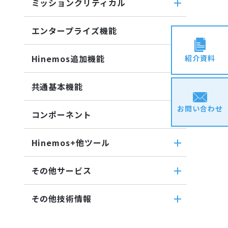
バイナリファイル監視
ミッションクリティカル
転送
ファイル転送ジョブ
収集値統合監視
ミッションクリティカル
ダウンロード
参照ジョブ
エンタープライズ機能
相関係数監視
ミッションクリティカル（Linux）
検索
環境構築機能
ログ件数監視
エンタープライズ機能
ミッションクリティカル
蓄積
Hinemos追加機能
紹介資料
ジョブセッション
システムログ監視
インシデント管理連携ツール
（Windows）
収集
実行契機
ログファイル監視
Hinemos追加機能
Grafana
共通基本機能
ジョブ連携送信ジョブ
JMX監視
Hinemosインシデントダッシュボ
ユーティリティ機能
ジョブ連携待機ジョブ
共通基本機能
SQL監視
お問い合わせ
ード
レポーティング
コンポーネント
ファイルチェックジョブ
SNMPTRAP監視
セルフチェック
メッセージフィルタ
ノードマップ
コンポーネント
監視ジョブ
SNMP監視
メンテナンス
Hinemosセキュリティオプション
Hinemos+他ツール
ジョブマップ
承認ジョブ
Hinemosエージェント
HTTPシナリオ監視
通知
Hinemos+他ツール
Hinemosクライアント
HTTP監視
アカウント
その他サービス
google apps
Hinemosマネージャ
Hinemosエージェント監視
カレンダ
その他サービス
teams
その他技術情報
Windowsイベント監視
リポジトリ
CloudGate UNO
slack
Windows サービス監視
その他技術情報
ActRecipe