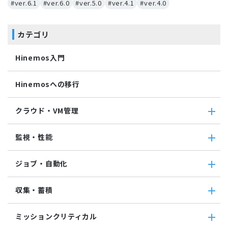
#ver.6.1
#ver.6.0
#ver.5.0
#ver.4.1
#ver.4.0
カテゴリ
Hinemos入門
Hinemosへの移行
クラウド・VM管理
クラウド・VM管理
監視・性能
クラウド・VM共通
クラウド管理機能(AWS)
監視・性能
ジョブ・自動化
VM管理機能
パケットキャプチャ監視
カスタムトラップ監視
ジョブ・自動化
収集・蓄積
カスタム監視
ジョブ機能全般について
バイナリファイル監視
コマンドジョブ
収集・蓄積
収集値統合監視
ミッションクリティカル
ファイル転送ジョブ
転送
相関係数監視