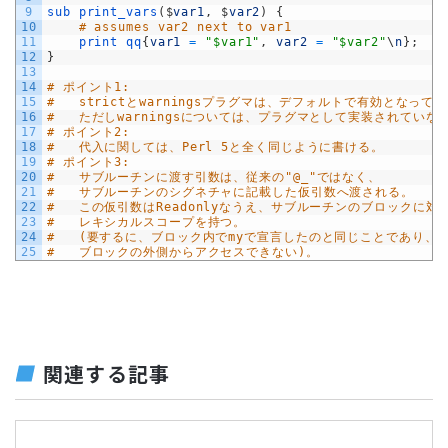
9
sub 
print_vars
(
$
var1
,
$
var2
)
{
10
# assumes var2 next to var1
11
print
qq
{
var1
=
"$var1"
,
var2
=
"$var2"
\
n
}
;
12
}
13
14
# ポイント1:
15
#   strictとwarningsプラグマは、デフォルトで有効となって
16
#   ただしwarningsについては、プラグマとして実装されていな
17
# ポイント2:
18
#   代入に関しては、Perl 5と全く同じように書ける。
19
# ポイント3:
20
#   サブルーチンに渡す引数は、従来の"@_"ではなく、
21
#   サブルーチンのシグネチャに記載した仮引数へ渡される。
22
#   この仮引数はReadonlyなうえ、サブルーチンのブロックに対
23
#   レキシカルスコープを持つ。
24
#   (要するに、ブロック内でmyで宣言したのと同じことであり、
25
#   ブロックの外側からアクセスできない)。
関連する記事