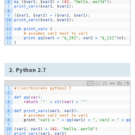
6
my
(
$
var1
,
$
var2
)
=
(
42
,
"hello, world"
)
;
7
print_vars
(
$
var1
,
$
var2
)
;
8
9
(
$
var1
,
$
var2
)
=
(
$
var2
,
$
var1
)
;
10
print_vars
(
$
var1
,
$
var2
)
;
11
12
sub
print_vars
{
13
# assumes var2 next to var1
14
print
qq
{
var1
=
"$_[0]"
,
var2
=
"$_[1]"
\
n
}
;
15
}
2. Python 2.7
1
#!/usr/bin/env python2.7
2
3
def 
qq
(
var
)
:
4
return
'"'
+
str
(
var
)
+
'"'
5
6
def 
print_vars
(
var1
,
var2
)
:
7
# assumes var2 next to var1
8
print
"var1 = "
+
qq
(
var1
)
+
", var2 = "
+
qq
(
9
10
(
var1
,
var2
)
=
(
42
,
"hello, world"
)
11
print_vars
(
var1
,
var2
)