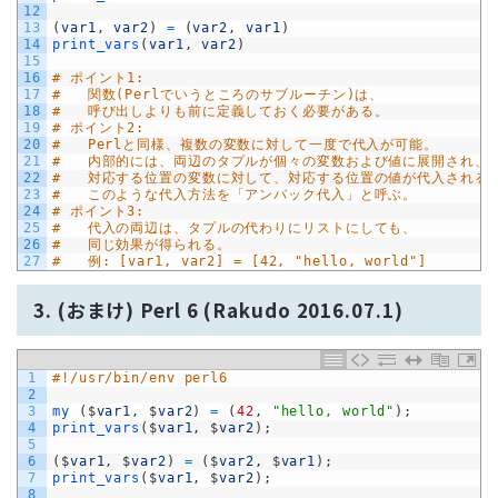
12
13
(
var1
,
var2
)
=
(
var2
,
var1
)
14
print_vars
(
var1
,
var2
)
15
16
# ポイント1:
17
#   関数(Perlでいうところのサブルーチン)は、
18
#   呼び出しよりも前に定義しておく必要がある。
19
# ポイント2:
20
#   Perlと同様、複数の変数に対して一度で代入が可能。
21
#   内部的には、両辺のタプルが個々の変数および値に展開され、
22
#   対応する位置の変数に対して、対応する位置の値が代入される
23
#   このような代入方法を「アンパック代入」と呼ぶ。
24
# ポイント3:
25
#   代入の両辺は、タプルの代わりにリストにしても、
26
#   同じ効果が得られる。
27
#   例: [var1, var2] = [42, "hello, world"]
3. (おまけ) Perl 6 (Rakudo 2016.07.1)
1
#!/usr/bin/env perl6
2
3
my
(
$
var1
,
$
var2
)
=
(
42
,
"hello, world"
)
;
4
print_vars
(
$
var1
,
$
var2
)
;
5
6
(
$
var1
,
$
var2
)
=
(
$
var2
,
$
var1
)
;
7
print_vars
(
$
var1
,
$
var2
)
;
8