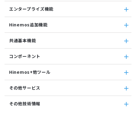
参照ジョブ
ダウンロード
ミッションクリティカル
ログ件数監視
環境構築機能
エンタープライズ機能
検索
ミッションクリティカル（Linux）
システムログ監視
ジョブセッション
蓄積
ミッションクリティカル（Windows）
ログファイル監視
エンタープライズ機能
実行契機
収集
Hinemos追加機能
JMX監視
インシデント管理連携ツール
ジョブ連携送信ジョブ
SQL監視
Grafana
ジョブ連携待機ジョブ
Hinemos追加機能
共通基本機能
SNMPTRAP監視
ユーティリティ機能
ファイルチェックジョブ
Hinemosインシデントダッシュボード
SNMP監視
レポーティング
監視ジョブ
メッセージフィルタ
共通基本機能
HTTPシナリオ監視
ノードマップ
コンポーネント
承認ジョブ
Hinemosセキュリティオプション
セルフチェック
HTTP監視
ジョブマップ
メンテナンス
コンポーネント
Hinemosエージェント監視
Hinemos+他ツール
通知
Hinemosエージェント
Windowsイベント監視
アカウント
Hinemosクライアント
Windows サービス監視
Hinemos+他ツール
カレンダ
その他サービス
Hinemosマネージャ
サービス・ポート監視
google apps
リポジトリ
リソース監視
teams
その他サービス
その他技術情報
プロセス監視
slack
CloudGate UNO
PING監視
ActRecipe
その他技術情報
監視機能全般について
Kompira Pigeon
Jenkins
性能機能
IT Asset コンシェル
Perl
Hinemos SDML
Vim