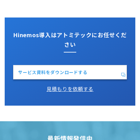
性能機能
IT Asset コンシェル
Perl
Hinemos SDML
Vim
Python
Hinemos導入はアトミテックにお任せくだ
さい
サービス資料をダウンロードする
見積もりを依頼する
最新情報発信中