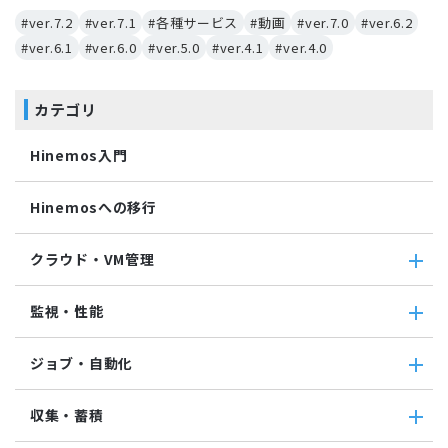
#ver.7.2
#ver.7.1
#各種サービス
#動画
#ver.7.0
#ver.6.2
#ver.6.1
#ver.6.0
#ver.5.0
#ver.4.1
#ver.4.0
カテゴリ
Hinemos入門
Hinemosへの移行
クラウド・VM管理
クラウド・VM管理
監視・性能
クラウド・VM共通
クラウド管理機能(AWS)
監視・性能
ジョブ・自動化
VM管理機能
パケットキャプチャ監視
カスタムトラップ監視
ジョブ・自動化
収集・蓄積
カスタム監視
ジョブ機能全般について
バイナリファイル監視
コマンドジョブ