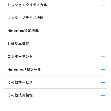
収集・蓄積
収集値統合監視
ミッションクリティカル
ファイル転送ジョブ
転送
相関係数監視
参照ジョブ
ダウンロード
ミッションクリティカル
ログ件数監視
環境構築機能
エンタープライズ機能
検索
ミッションクリティカル（Linux）
システムログ監視
ジョブセッション
蓄積
ミッションクリティカル（Windows）
ログファイル監視
エンタープライズ機能
実行契機
収集
Hinemos追加機能
JMX監視
インシデント管理連携ツール
ジョブ連携送信ジョブ
SQL監視
Grafana
ジョブ連携待機ジョブ
Hinemos追加機能
共通基本機能
SNMPTRAP監視
ユーティリティ機能
ファイルチェックジョブ
Hinemosインシデントダッシュボード
SNMP監視
レポーティング
監視ジョブ
メッセージフィルタ
共通基本機能
HTTPシナリオ監視
ノードマップ
コンポーネント
承認ジョブ
Hinemosセキュリティオプション
セルフチェック
HTTP監視
ジョブマップ
メンテナンス
コンポーネント
Hinemosエージェント監視
Hinemos+他ツール
通知
Hinemosエージェント
Windowsイベント監視
アカウント
Hinemosクライアント
Windows サービス監視
Hinemos+他ツール
カレンダ
その他サービス
Hinemosマネージャ
サービス・ポート監視
google apps
リポジトリ
リソース監視
teams
その他サービス
その他技術情報
プロセス監視
slack
CloudGate UNO
PING監視
ActRecipe
その他技術情報
監視機能全般について
Kompira Pigeon
Jenkins