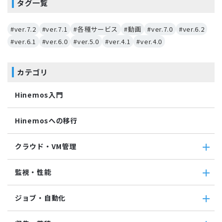
タグ一覧
#ver.7.2
#ver.7.1
#各種サービス
#動画
#ver.7.0
#ver.6.2
#ver.6.1
#ver.6.0
#ver.5.0
#ver.4.1
#ver.4.0
カテゴリ
Hinemos入門
Hinemosへの移行
クラウド・VM管理
クラウド・VM管理
監視・性能
クラウド・VM共通
クラウド管理機能(AWS)
監視・性能
ジョブ・自動化
VM管理機能
パケットキャプチャ監視
カスタムトラップ監視
ジョブ・自動化