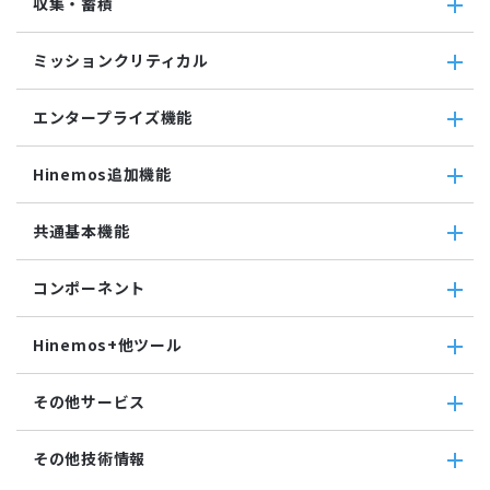
収集・蓄積
カスタム監視
ジョブ機能全般について
バイナリファイル監視
コマンドジョブ
収集・蓄積
収集値統合監視
ミッションクリティカル
ファイル転送ジョブ
転送
相関係数監視
参照ジョブ
ダウンロード
ミッションクリティカル
ログ件数監視
環境構築機能
エンタープライズ機能
検索
ミッションクリティカル（Linux）
システムログ監視
ジョブセッション
蓄積
ミッションクリティカル（Windows）
ログファイル監視
エンタープライズ機能
実行契機
収集
Hinemos追加機能
JMX監視
インシデント管理連携ツール
ジョブ連携送信ジョブ
SQL監視
Grafana
ジョブ連携待機ジョブ
Hinemos追加機能
共通基本機能
SNMPTRAP監視
ユーティリティ機能
ファイルチェックジョブ
Hinemosインシデントダッシュボード
SNMP監視
レポーティング
監視ジョブ
メッセージフィルタ
共通基本機能
HTTPシナリオ監視
ノードマップ
コンポーネント
承認ジョブ
Hinemosセキュリティオプション
セルフチェック
HTTP監視
ジョブマップ
メンテナンス
コンポーネント
Hinemosエージェント監視
Hinemos+他ツール
通知
Hinemosエージェント
Windowsイベント監視
アカウント
Hinemosクライアント
Windows サービス監視
Hinemos+他ツール
カレンダ
その他サービス
Hinemosマネージャ
サービス・ポート監視
google apps
リポジトリ
リソース監視
teams
その他サービス
その他技術情報
プロセス監視
slack
CloudGate UNO
PING監視