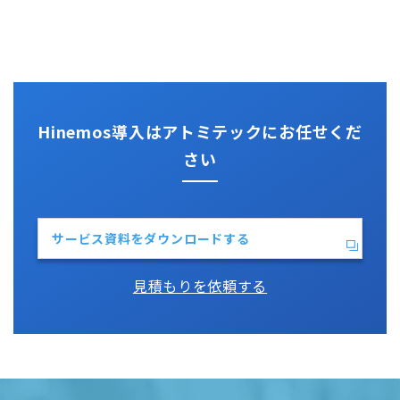
ActRecipe
その他技術情報
監視機能全般について
Kompira Pigeon
Jenkins
性能機能
IT Asset コンシェル
Perl
Hinemos SDML
Vim
Python
Hinemos導入はアトミテックにお任せくだ
さい
サービス資料をダウンロードする
見積もりを依頼する