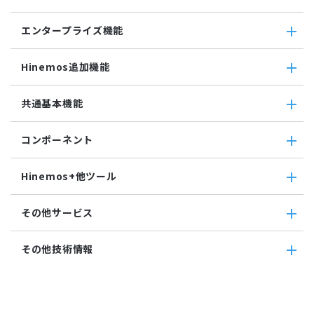
相関係数監視
参照ジョブ
ダウンロード
ミッションクリティカル
ログ件数監視
環境構築機能
エンタープライズ機能
検索
ミッションクリティカル（Linux）
システムログ監視
ジョブセッション
蓄積
ミッションクリティカル（Windows）
ログファイル監視
エンタープライズ機能
実行契機
収集
Hinemos追加機能
JMX監視
インシデント管理連携ツール
ジョブ連携送信ジョブ
SQL監視
Grafana
ジョブ連携待機ジョブ
Hinemos追加機能
共通基本機能
SNMPTRAP監視
ユーティリティ機能
ファイルチェックジョブ
Hinemosインシデントダッシュボード
SNMP監視
レポーティング
監視ジョブ
メッセージフィルタ
共通基本機能
HTTPシナリオ監視
ノードマップ
コンポーネント
承認ジョブ
Hinemosセキュリティオプション
セルフチェック
HTTP監視
ジョブマップ
メンテナンス
コンポーネント
Hinemosエージェント監視
Hinemos+他ツール
通知
Hinemosエージェント
Windowsイベント監視
アカウント
Hinemosクライアント
Windows サービス監視
Hinemos+他ツール
カレンダ
その他サービス
Hinemosマネージャ
サービス・ポート監視
google apps
リポジトリ
リソース監視
teams
その他サービス
その他技術情報
プロセス監視
slack
CloudGate UNO
PING監視
ActRecipe
その他技術情報
監視機能全般について
Kompira Pigeon
Jenkins
性能機能
IT Asset コンシェル
Perl
Hinemos SDML