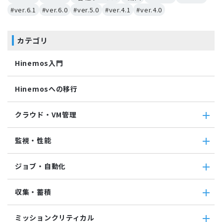
#ver.6.1
#ver.6.0
#ver.5.0
#ver.4.1
#ver.4.0
カテゴリ
Hinemos入門
Hinemosへの移行
クラウド・VM管理
クラウド・VM管理
監視・性能
クラウド・VM共通
クラウド管理機能(AWS)
監視・性能
ジョブ・自動化
VM管理機能
パケットキャプチャ監視
カスタムトラップ監視
ジョブ・自動化
収集・蓄積
カスタム監視
ジョブ機能全般について
バイナリファイル監視
コマンドジョブ
収集・蓄積
収集値統合監視
ミッションクリティカル
ファイル転送ジョブ
転送