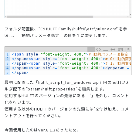
フォルダ配置後、”C:HULFT Family\hulft8\etc\hulenv.cnf”を参
照し、「動的パラメータ指定」の値を１に変更します。
1
<
span 
style
=
"font-weight: 400;"
>
# 動的パラメータ指定
2
<
/
span
>
<
span 
style
=
"font-weight: 400;"
>
# 0: 動的変更
3
<
/
span
>
<
span 
style
=
"font-weight: 400;"
>
# 1: 動的変更
4
<
/
span
>
<
span 
style
=
"font-weight: 400;"
>
dynparam
=
1
5
<
/
span
>
最初に配置した「hulft_script_for_windows.zip」内のhulftフォ
ルダ配下の”param\hulft.properties”を編集します。
使用するHULFTのバージョンの先頭にある「’」を外し、コメント
化を行います。
使用する以外のHULFTのバージョンの先頭には’を付け加え、コメ
ントアウトを行ってください。
今回使用したのはver.8.1.3だったため、