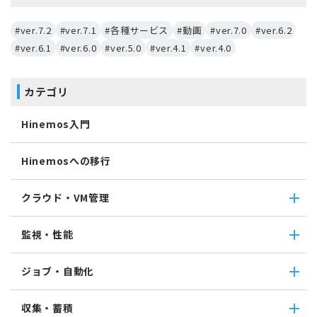
#ver.7.2
#ver.7.1
#各種サービス
#動画
#ver.7.0
#ver.6.2
#ver.6.1
#ver.6.0
#ver.5.0
#ver.4.1
#ver.4.0
カテゴリ
Hinemos入門
Hinemosへの移行
クラウド・VM管理
クラウド・VM管理
監視・性能
クラウド・VM共通
クラウド管理機能(AWS)
監視・性能
ジョブ・自動化
VM管理機能
パケットキャプチャ監視
カスタムトラップ監視
ジョブ・自動化
収集・蓄積
カスタム監視
ジョブ機能全般について