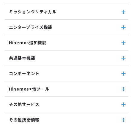
バイナリファイル監視
コマンドジョブ
収集・蓄積
収集値統合監視
ミッションクリティカル
ファイル転送ジョブ
転送
相関係数監視
参照ジョブ
ダウンロード
ミッションクリティカル
ログ件数監視
環境構築機能
エンタープライズ機能
検索
ミッションクリティカル（Linux）
システムログ監視
ジョブセッション
蓄積
ミッションクリティカル（Windows）
ログファイル監視
エンタープライズ機能
実行契機
収集
Hinemos追加機能
JMX監視
インシデント管理連携ツール
ジョブ連携送信ジョブ
SQL監視
Grafana
ジョブ連携待機ジョブ
Hinemos追加機能
共通基本機能
SNMPTRAP監視
ユーティリティ機能
ファイルチェックジョブ
Hinemosインシデントダッシュボード
SNMP監視
レポーティング
監視ジョブ
メッセージフィルタ
共通基本機能
HTTPシナリオ監視
ノードマップ
コンポーネント
承認ジョブ
Hinemosセキュリティオプション
セルフチェック
HTTP監視
ジョブマップ
メンテナンス
コンポーネント
Hinemosエージェント監視
Hinemos+他ツール
通知
Hinemosエージェント
Windowsイベント監視
アカウント
Hinemosクライアント
Windows サービス監視
Hinemos+他ツール
カレンダ
その他サービス
Hinemosマネージャ
サービス・ポート監視
google apps
リポジトリ
リソース監視
teams
その他サービス
その他技術情報
プロセス監視
slack
CloudGate UNO
PING監視
ActRecipe
その他技術情報