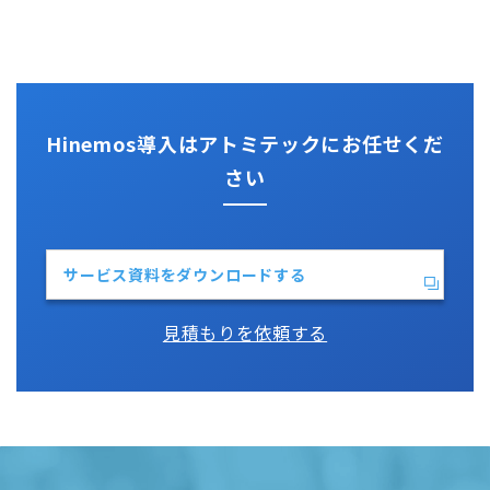
監視機能全般について
Kompira Pigeon
Jenkins
性能機能
IT Asset コンシェル
Perl
Hinemos SDML
Vim
Python
Hinemos導入はアトミテックにお任せくだ
さい
サービス資料をダウンロードする
見積もりを依頼する