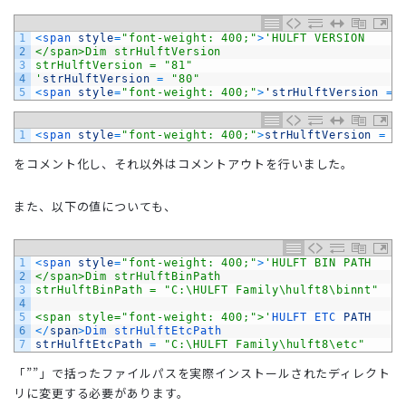
1
<
span 
style
=
"font-weight: 400;"
>
'HULFT VERSION
2
</span>Dim strHulftVersion
3
strHulftVersion = "81"
4
'
strHulftVersion
=
"80"
5
<
span 
style
=
"font-weight: 400;"
>
'
strHulftVersion
=
1
<
span 
style
=
"font-weight: 400;"
>
strHulftVersion
=
"
をコメント化し、それ以外はコメントアウトを行いました。
また、以下の値についても、
1
<
span 
style
=
"font-weight: 400;"
>
'HULFT BIN PATH
2
</span>Dim strHulftBinPath
3
strHulftBinPath = "C:\HULFT Family\hulft8\binnt"  
4
5
<span style="font-weight: 400;">'
HULFT 
ETC 
PATH
6
<
/
span
>
Dim 
strHulftEtcPath
7
strHulftEtcPath
=
"C:\HULFT Family\hulft8\etc"
「””」で括ったファイルパスを実際インストールされたディレクト
リに変更する必要があります。