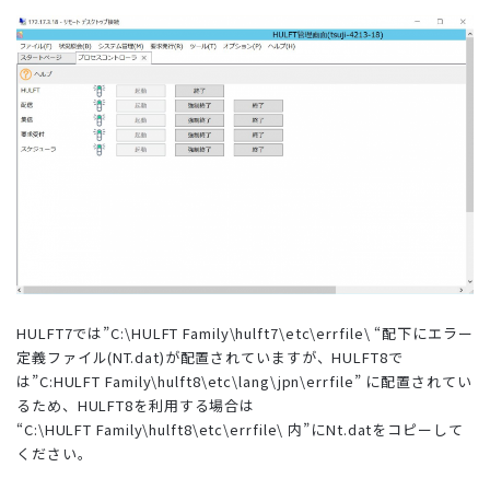
HULFT7では”C:\HULFT Family\hulft7\etc\errfile\ “配下にエラー
定義ファイル(NT.dat)が配置されていますが、HULFT8で
は”C:HULFT Family\hulft8\etc\lang\jpn\errfile” に配置されてい
るため、HULFT8を利用する場合は
“C:\HULFT Family\hulft8\etc\errfile\ 内”にNt.datをコピーして
ください。