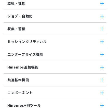
監視・性能
クラウド・VM共通
クラウド管理機能(AWS)
監視・性能
ジョブ・自動化
VM管理機能
パケットキャプチャ監視
カスタムトラップ監視
ジョブ・自動化
収集・蓄積
カスタム監視
ジョブ機能全般について
バイナリファイル監視
コマンドジョブ
収集・蓄積
収集値統合監視
ミッションクリティカル
ファイル転送ジョブ
転送
相関係数監視
参照ジョブ
ダウンロード
ミッションクリティカル
ログ件数監視
環境構築機能
エンタープライズ機能
検索
ミッションクリティカル（Linux）
システムログ監視
ジョブセッション
蓄積
ミッションクリティカル（Windows）
ログファイル監視
エンタープライズ機能
実行契機
収集
Hinemos追加機能
JMX監視
インシデント管理連携ツール
ジョブ連携送信ジョブ
SQL監視
Grafana
ジョブ連携待機ジョブ
Hinemos追加機能
共通基本機能
SNMPTRAP監視
ユーティリティ機能
ファイルチェックジョブ
Hinemosインシデントダッシュボード
SNMP監視
レポーティング
監視ジョブ
メッセージフィルタ
共通基本機能
HTTPシナリオ監視
ノードマップ
コンポーネント
承認ジョブ
Hinemosセキュリティオプション
セルフチェック
HTTP監視
ジョブマップ
メンテナンス
コンポーネント
Hinemosエージェント監視
Hinemos+他ツール
通知
Hinemosエージェント
Windowsイベント監視