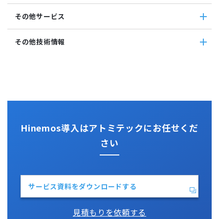
アカウント
Hinemosクライアント
Windows サービス監視
Hinemos+他ツール
カレンダ
その他サービス
Hinemosマネージャ
サービス・ポート監視
google apps
リポジトリ
リソース監視
teams
その他サービス
その他技術情報
プロセス監視
slack
CloudGate UNO
PING監視
ActRecipe
その他技術情報
監視機能全般について
Kompira Pigeon
Jenkins
性能機能
IT Asset コンシェル
Perl
Hinemos SDML
Vim
Python
Hinemos導入はアトミテックにお任せくだ
さい
サービス資料をダウンロードする
見積もりを依頼する