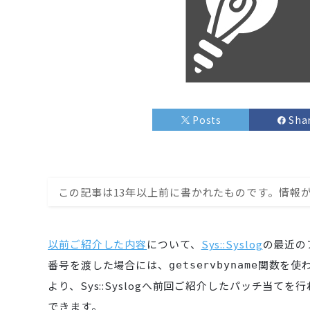
Posts
Sha
この記事は13年以上前に書かれたものです。情報
以前ご紹介した内容
について、
Sys::Syslog
の最近の
番号を渡した場合には、
関数を使
getservbyname
より、Sys::Syslogへ前回ご紹介したパッチ当て
できます。