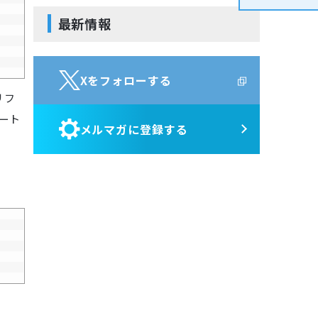
サービス・ポート監視
Jenkins
Kompira Pigeon
最新情報
リソース監視
Perl
IT Asset コンシェル
プロセス監視
Vim
PING監視
Python
Xをフォローする
監視機能全般について
リフ
性能機能
ート
メルマガに登録する
Hinemos SDML