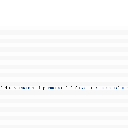
[
-
d
DESTINATION
]
[
-
p
PROTOCOL
]
[
-
f
FACILITY
.
PRIORITY
]
ME