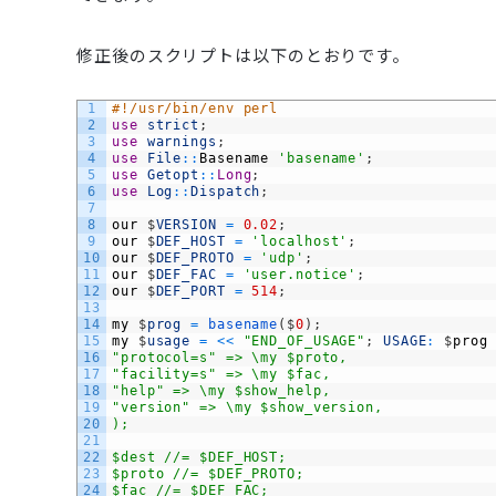
修正後のスクリプトは以下のとおりです。
1
#!/usr/bin/env perl
2
use
strict
;
3
use
warnings
;
4
use
File
::
Basename
'basename'
;
5
use
Getopt
::
Long
;
6
use
Log
::
Dispatch
;
7
8
our
$
VERSION
=
0.02
;
9
our
$
DEF_HOST
=
'localhost'
;
10
our
$
DEF_PROTO
=
'udp'
;
11
our
$
DEF_FAC
=
'user.notice'
;
12
our
$
DEF_PORT
=
514
;
13
14
my
$
prog
=
basename
(
$
0
)
;
15
my
$
usage
=
<<
"END_OF_USAGE"
;
USAGE
:
$
prog
16
"protocol=s" => \my $proto,
17
"facility=s" => \my $fac,
18
"help" => \my $show_help,
19
"version" => \my $show_version,
20
);
21
22
$dest //= $DEF_HOST;
23
$proto //= $DEF_PROTO;
24
$fac //= $DEF_FAC;