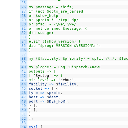
25
26
my $message = shift;
27
if (not $opts_are_parsed
28
or $show_help
29
or $proto !~ /tcp|udp/
30
or $fac !~ /\w+\.\w+/
31
or not defined $message) {
32
die $usage;
33
}
34
elsif ($show_version) {
35
die "$prog: VERSION $VERSION\n";
36
}
37
38
my ($facility, $priority) = split /\./, $fa
39
40
my $logger = Log::Dispatch->new(
41
outputs => [
42
[ '
Syslog
' => (
43
min_level => '
debug
'
,
44
facility
=
>
$
facility
,
45
socket
=
>
[
{
46
type
=
>
$
proto
,
47
host
=
>
$
dest
,
48
port
=
>
$
DEF_PORT
,
49
}
]
,
50
)
]
,
51
]
,
52
)
;
53
54
eval
{