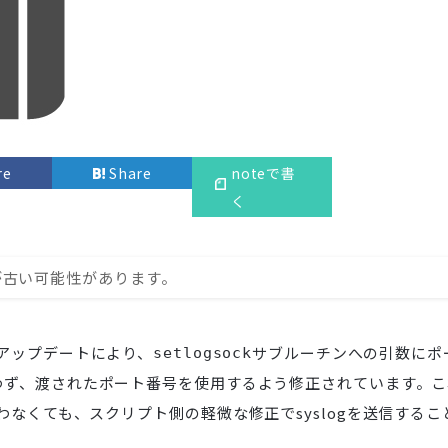
re
Share
noteで書
く
が古い可能性があります。
アップデートにより、
サブルーチンへの引数にポ
setlogsock
わず、渡されたポート番号を使用するよう修正されています。こ
を行わなくても、スクリプト側の軽微な修正でsyslogを送信するこ