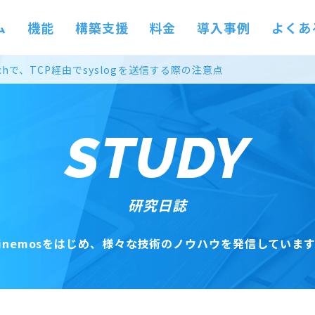
ム
機能
構築支援
料金
導入事例
よくあ
patchで、TCP経由でsyslogを送信する際の注意点
STUDY
研究日誌
inemosをはじめ、
様々な技術のノウハウを発信しています