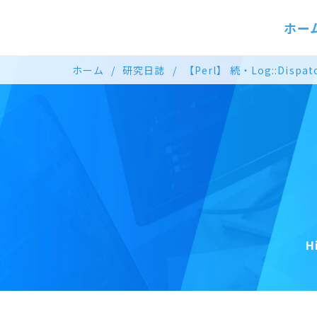
ホー
ホーム
研究日誌
【Perl】 続・Log::Dis
H