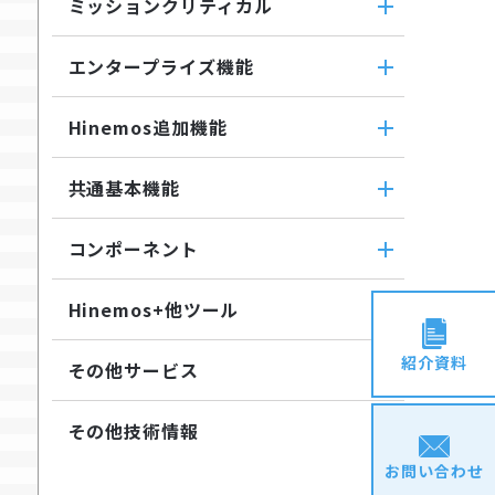
バイナリファイル監視
ミッションクリティカル
転送
ファイル転送ジョブ
収集値統合監視
ミッションクリティカル
ダウンロード
参照ジョブ
エンタープライズ機能
相関係数監視
ミッションクリティカル（Linux）
検索
環境構築機能
ログ件数監視
エンタープライズ機能
ミッションクリティカル
蓄積
Hinemos追加機能
ジョブセッション
システムログ監視
インシデント管理連携ツール
（Windows）
収集
実行契機
ログファイル監視
Hinemos追加機能
Grafana
共通基本機能
ジョブ連携送信ジョブ
JMX監視
Hinemosインシデントダッシュボ
ユーティリティ機能
ジョブ連携待機ジョブ
共通基本機能
SQL監視
ード
レポーティング
コンポーネント
ファイルチェックジョブ
SNMPTRAP監視
セルフチェック
メッセージフィルタ
ノードマップ
コンポーネント
監視ジョブ
SNMP監視
メンテナンス
Hinemosセキュリティオプション
Hinemos+他ツール
ジョブマップ
承認ジョブ
Hinemosエージェント
HTTPシナリオ監視
通知
Hinemos+他ツール
Hinemosクライアント
紹介資料
HTTP監視
アカウント
その他サービス
google apps
Hinemosマネージャ
Hinemosエージェント監視
カレンダ
その他サービス
teams
その他技術情報
Windowsイベント監視
リポジトリ
CloudGate UNO
slack
Windows サービス監視
お問い合わせ
その他技術情報
ActRecipe