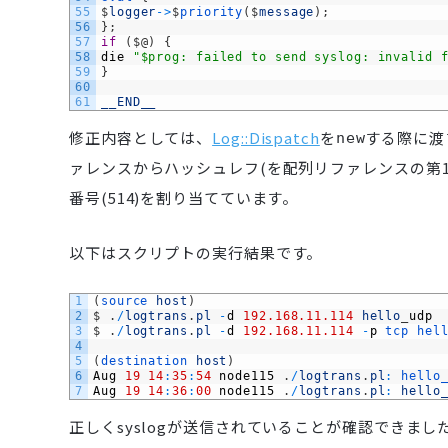
55
$
logger
->
$
priority
(
$
message
)
;
56
}
;
57
if
(
$
@
)
{
58
die
"$prog: failed to send syslog: invalid 
59
}
60
61
__END__
修正内容としては、
Log::Dispatch
を
する際に渡
new
ァレンスからハッシュレフ(を配列リファレンスの第
番号(514)を割り当てています。
以下はスクリプトの実行結果です。
1
(
source 
host
)
2
$
.
/
logtrans
.
pl
-
d
192.168.11.114
hello
_
udp
3
$
.
/
logtrans
.
pl
-
d
192.168.11.114
-
p
tcp 
hel
4
5
(
destination 
host
)
6
Aug
19
14
:
35
:
54
node115
.
/
logtrans
.
pl
:
hello
7
Aug
19
14
:
36
:
00
node115
.
/
logtrans
.
pl
:
hello
正しくsyslogが送信されていることが確認できまし