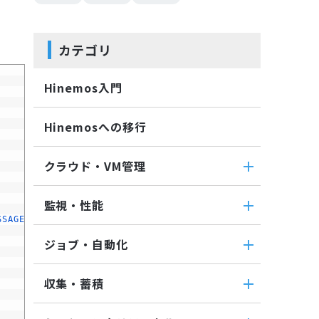
カテゴリ
Hinemos入門
Hinemosへの移行
クラウド・VM管理
クラウド・VM管理
監視・性能
クラウド・VM共通
SSAGE 
OPTIONS
:
-
d
|
--
destination 
ip 
address 
or
hostname
(
d
監視・性能
クラウド管理機能(AWS)
ジョブ・自動化
パケットキャプチャ監視
VM管理機能
ジョブ・自動化
カスタムトラップ監視
収集・蓄積
ジョブ機能全般について
カスタム監視
収集・蓄積
コマンドジョブ