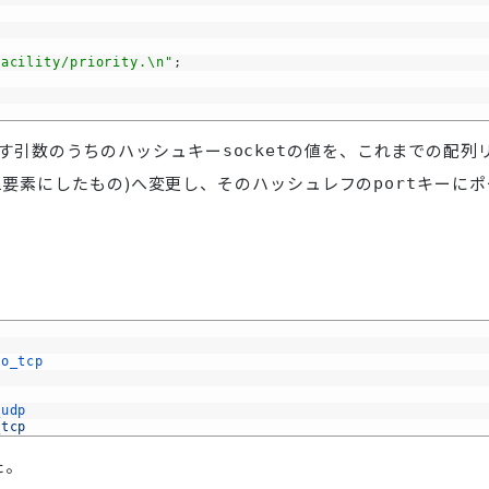
facility/priority.\n"
;
す引数のうちのハッシュキー
の値を、これまでの配列
socket
1要素にしたもの)へ変更し、そのハッシュレフの
キーにポ
port
lo_tcp
_udp
_tcp
た。