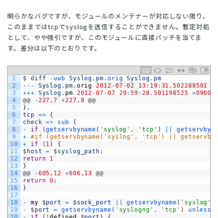
明らかなバグですが、モジュールのメンテナーが対応しない限り、
このままではtcpでsyslogを送信することができません。暫定対処
として、やや強引ですが、このモジュールに直接パッチを当てま
す。差分は以下のとおりです。
1
$
diff
-
uwb 
Syslog
.
pm
.
orig 
Syslog
.
pm
2
--
-
Syslog
.
pm
.
orig
2012
-
07
-
02
13
:
19
:
31.502288501
+
3
++
+
Syslog
.
pm
2012
-
07
-
07
20
:
59
:
28.501198525
+
0900
4
@
@
-
227
,
7
+
227
,
8
@
@
5
}
,
6
tcp
=
>
{
7
check
=
>
sub
{
8
-
if
(
getservbyname
(
'syslog'
,
'tcp'
)
||
getservbyn
9
+
#if (getservbyname('syslog', 'tcp') || getservby
10
+
if
(
1
)
{
11
$
host
=
$
syslog_path
;
12
return
1
13
}
14
@
@
-
605
,
12
+
606
,
13
@
@
15
return
0
;
16
}
17
18
-
my
$
port
=
$
sock_port
||
getservbyname
(
'syslog'
,
19
-
$
port
=
getservbyname
(
'syslogng'
,
'tcp'
)
unless 
20
-
if
(
!
defined
$
port
)
{