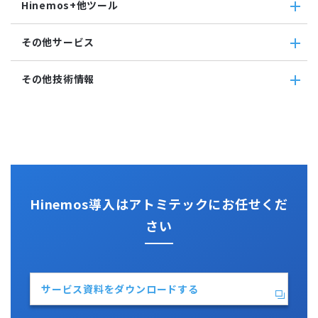
Hinemos+他ツール
通知
Hinemosエージェント
Windowsイベント監視
アカウント
Hinemosクライアント
Windows サービス監視
Hinemos+他ツール
カレンダ
その他サービス
Hinemosマネージャ
サービス・ポート監視
google apps
リポジトリ
リソース監視
teams
その他サービス
その他技術情報
プロセス監視
slack
CloudGate UNO
PING監視
ActRecipe
その他技術情報
監視機能全般について
Kompira Pigeon
Jenkins
性能機能
IT Asset コンシェル
Perl
Hinemos SDML
Vim
Python
Hinemos導入はアトミテックにお任せくだ
さい
サービス資料をダウンロードする