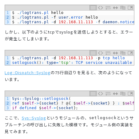
1
$
.
/
logtrans
.
pl 
hello
2
$
.
/
logtrans
.
pl
-
f
user
.
error 
hello
3
$
.
/
logtrans
.
pl
-
d
192.168.11.113
-
f
daemon
.
notice 
しかし、以下のようにtcpでsyslogを送信しようとすると、エラー
が発生してしまいます。
1
$
.
/
logtrans
.
pl
-
d
192.168.11.113
-
p
tcp 
hello
2
setlogsock
(
)
:
type
=
'tcp'
:
TCP 
service 
unavailable 
a
Log::Dispatch::Syslog
の75行目辺りを見ると、次のようになって
います。
1
Sys
::
Syslog
::
setlogsock
(
2
ref
$
self
->
{
socket
}
?
@
{
$
self
->
{
socket
}
}
:
$
self
-
3
if
defined
$
self
->
{
socket
}
;
ここで、
Sys::Syslog
というモジュールの、
というサ
setlogsock
ブルーチンの呼び出しに失敗した模様です。モジュール側の実装を
見てみます。