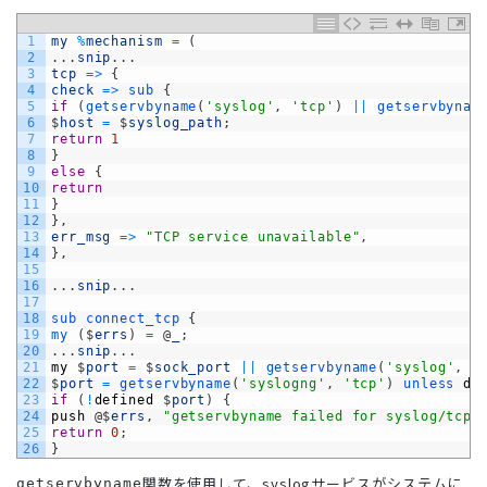
1
my
%
mechanism
=
(
2
.
.
.
snip
.
.
.
3
tcp
=
>
{
4
check
=
>
sub
{
5
if
(
getservbyname
(
'syslog'
,
'tcp'
)
||
getservbynam
6
$
host
=
$
syslog_path
;
7
return
1
8
}
9
else
{
10
return
11
}
12
}
,
13
err_msg
=
>
"TCP service unavailable"
,
14
}
,
15
16
.
.
.
snip
.
.
.
17
18
sub
connect_tcp
{
19
my
(
$
errs
)
=
@
_
;
20
.
.
.
snip
.
.
.
21
my
$
port
=
$
sock_port
||
getservbyname
(
'syslog'
,
'
22
$
port
=
getservbyname
(
'syslogng'
,
'tcp'
)
unless 
de
23
if
(
!
defined
$
port
)
{
24
push
@
$
errs
,
"getservbyname failed for syslog/tcp 
25
return
0
;
26
}
関数を使用して、syslogサービスがシステムに
getservbyname