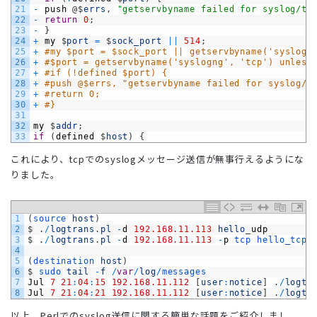
21
-
push
@
$
errs
,
"getservbyname failed for syslog/tc
22
-
return
0
;
23
-
}
24
+
my
$
port
=
$
sock_port
||
514
;
25
+
#my $port = $sock_port || getservbyname('syslog'
26
+
#$port = getservbyname('syslogng', 'tcp') unless
27
+
#if (!defined $port) {
28
+
#push @$errs, "getservbyname failed for syslog/t
29
+
#return 0;
30
+
#}
31
32
my
$
addr
;
33
if
(
defined
$
host
)
{
これにより、tcpでのsyslogメッセージ送信が無事行えるようにな
りました。
1
(
source 
host
)
2
$
.
/
logtrans
.
pl
-
d
192.168.11.113
hello
_
udp
3
$
.
/
logtrans
.
pl
-
d
192.168.11.113
-
p
tcp 
hello_tcp
4
5
(
destination 
host
)
6
$
sudo 
tail
-
f
/
var
/
log
/
messages
7
Jul
7
21
:
04
:
15
192.168.11.112
[
user
:
notice
]
.
/
logtr
8
Jul
7
21
:
04
:
21
192.168.11.112
[
user
:
notice
]
.
/
logtr
以上、Perlでのsyslog送信に関する簡単な話題をご紹介しまし