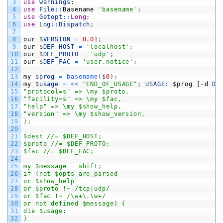
3
use
warnings
;
4
use
File
::
Basename
'basename'
;
5
use
Getopt
::
Long
;
6
use
Log
::
Dispatch
;
7
8
our
$
VERSION
=
0.01
;
9
our
$
DEF_HOST
=
'localhost'
;
10
our
$
DEF_PROTO
=
'udp'
;
11
our
$
DEF_FAC
=
'user.notice'
;
12
13
my
$
prog
=
basename
(
$
0
)
;
14
my
$
usage
=
<<
"END_OF_USAGE"
;
USAGE
:
$
prog
[
-
d
DE
15
"protocol=s" => \my $proto,
16
"facility=s" => \my $fac,
17
"help" => \my $show_help,
18
"version" => \my $show_version,
19
);
20
21
$dest //= $DEF_HOST;
22
$proto //= $DEF_PROTO;
23
$fac //= $DEF_FAC;
24
25
my $message = shift;
26
if (not $opts_are_parsed
27
or $show_help
28
or $proto !~ /tcp|udp/
29
or $fac !~ /\w+\.\w+/
30
or not defined $message) {
31
die $usage;
32
}