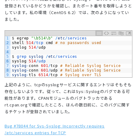
登録されているかどうかを確認し、またポート番号を取得しようと
しています。私の環境（CentOS 6.2）では、次のようになってい
ました。
1
$
egrep
"\b514\b"
/
etc
/
services
2
shell
514
/
tcp 
cmd
# no passwords used
3
syslog
514
/
udp
4
5
$
grep 
syslog
/
etc
/
services
6
syslog
514
/
udp
7
syslog
-
conn
601
/
tcp
# Reliable Syslog Service
8
syslog
-
conn
601
/
udp
# Reliable Syslog Service
9
syslog
-
tls
6514
/
tcp
# Syslog over TLS
上記のように、tcpのsyslogサービスに関するエントリはそもそも
存在しないようです。従って、これはSys::Syslogのバグである可
能性があります。CPANモジュールのバグトラッカである
rt.cpan.orgで確認したところ、ほんの数日前に、このバグに関す
るチケットが登録されていました。
Bug #78044 for Sys-Syslog: Incorrectly requires
/etc/services entries for TCP