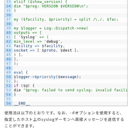
33
elsif ($show_version) {
34
die "$prog: VERSION $VERSION\n";
35
}
36
37
my ($facility, $priority) = split /\./, $fac;
38
39
my $logger = Log::Dispatch->new(
40
outputs => [
41
[ '
Syslog
' => (
42
min_level => '
debug
'
,
43
facility
=
>
$
facility
,
44
socket
=
>
[
$
proto
,
$
dest
]
,
45
)
]
,
46
]
,
47
)
;
48
49
eval
{
50
$
logger
->
$
priority
(
$
message
)
;
51
}
;
52
if
(
$
@
)
{
53
die
"$prog: failed to send syslog: invalid facilit
54
}
55
56
__END__
使用法は以下のとおりです。なお、
オプションを使用すると、
-d
指定したホスト上のsyslogデーモンへ直接メッセージを送信する
ことができます。