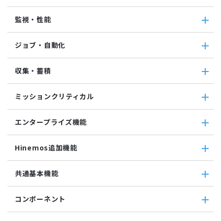
クラウド・VM管理
監視・性能
クラウド・VM共通
クラウド管理機能(AWS)
監視・性能
ジョブ・自動化
VM管理機能
パケットキャプチャ監視
カスタムトラップ監視
ジョブ・自動化
収集・蓄積
カスタム監視
ジョブ機能全般について
バイナリファイル監視
コマンドジョブ
収集・蓄積
収集値統合監視
ミッションクリティカル
ファイル転送ジョブ
転送
相関係数監視
参照ジョブ
ダウンロード
ミッションクリティカル
ログ件数監視
環境構築機能
エンタープライズ機能
検索
ミッションクリティカル（Linux）
システムログ監視
ジョブセッション
蓄積
ミッションクリティカル（Windows）
ログファイル監視
エンタープライズ機能
実行契機
収集
Hinemos追加機能
JMX監視
インシデント管理連携ツール
ジョブ連携送信ジョブ
SQL監視
Grafana
ジョブ連携待機ジョブ
Hinemos追加機能
共通基本機能
SNMPTRAP監視
ユーティリティ機能
ファイルチェックジョブ
Hinemosインシデントダッシュボード
SNMP監視
レポーティング
監視ジョブ
メッセージフィルタ
共通基本機能
HTTPシナリオ監視
ノードマップ
コンポーネント
承認ジョブ
Hinemosセキュリティオプション
セルフチェック
HTTP監視
ジョブマップ
メンテナンス
コンポーネント
Hinemosエージェント監視