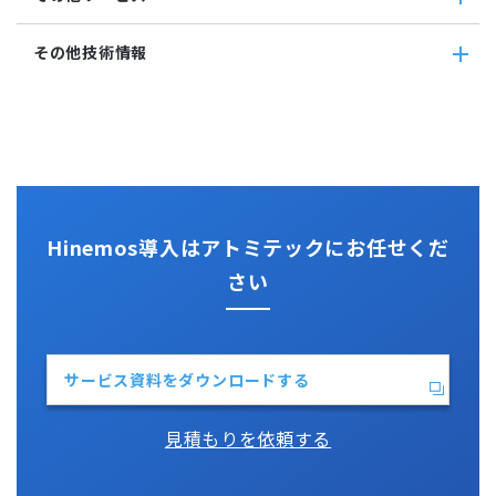
サービス・ポート監視
google apps
リポジトリ
リソース監視
teams
その他サービス
その他技術情報
プロセス監視
slack
CloudGate UNO
PING監視
ActRecipe
その他技術情報
監視機能全般について
Kompira Pigeon
Jenkins
性能機能
IT Asset コンシェル
Perl
Hinemos SDML
Vim
Python
Hinemos導入はアトミテックにお任せくだ
さい
サービス資料をダウンロードする
見積もりを依頼する