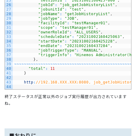
25
"sessionId"
:
"20231002160425-000"
,
26
"jobId"
:
"job_getJobHistoryList"
,
27
"jobunitId"
:
"test"
,
28
"jobName"
:
"getJobHistoryList"
,
29
"jobType"
:
"JOB"
,
30
"facilityId"
:
"testManager01"
,
31
"scope"
:
"testManager01"
,
32
"ownerRoleId"
:
"ALL_USERS"
,
33
"scheduleDate"
:
"20231002160425063"
,
34
"startDate"
:
"20231002160425228"
,
35
"endDate"
:
"20231002160437284"
,
36
"jobTriggerType"
:
"MANUAL"
,
37
"triggerInfo"
:
"Hinemos Administrator(hi
38
}
,
39
~
~
~
~
~
~
~
~
~
~
~
~
~
~
~
~
~
~
~
~
~
~
~
~
~
~
~
~
~
~
~
~
~
~
~
~
~
~
~
~
~
~
~
~
~
~
~
~
~
~
40
"total"
:
11
41
}
42
43
http
:
//192.168.XXX.XXX:8080, job_getJobHistory
44
終了ステータスが正常以外のジョブ実行履歴が出力されています
ね。
■おわりに