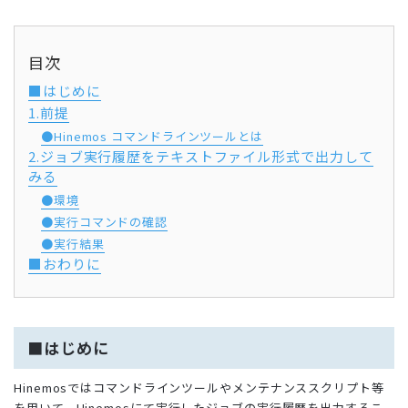
目次
■はじめに
1.前提
●Hinemos コマンドラインツールとは
2.ジョブ実行履歴をテキストファイル形式で出力して
みる
●環境
●実行コマンドの確認
●実行結果
■おわりに
■はじめに
Hinemosではコマンドラインツールやメンテナンススクリプト等
を用いて、Hinemosにて実行したジョブの実行履歴を出力するこ