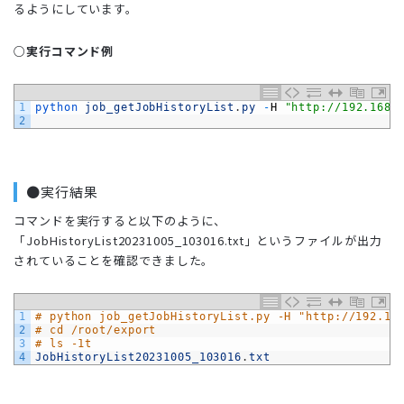
るようにしています。
○実行コマンド例
1
python 
job_getJobHistoryList
.
py
-
H
"http://192.168.
2
●実行結果
コマンドを実行すると以下のように、
「JobHistoryList20231005_103016.txt」というファイルが出力
されていることを確認できました。
1
# python job_getJobHistoryList.py -H "http://192.16
2
# cd /root/export
3
# ls -1t
4
JobHistoryList20231005_103016
.
txt