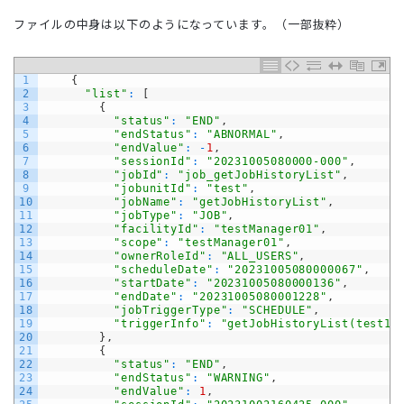
ファイルの中身は以下のようになっています。（一部抜粋）
1
{
2
"list"
:
[
3
{
4
"status"
:
"END"
,
5
"endStatus"
:
"ABNORMAL"
,
6
"endValue"
:
-
1
,
7
"sessionId"
:
"20231005080000-000"
,
8
"jobId"
:
"job_getJobHistoryList"
,
9
"jobunitId"
:
"test"
,
10
"jobName"
:
"getJobHistoryList"
,
11
"jobType"
:
"JOB"
,
12
"facilityId"
:
"testManager01"
,
13
"scope"
:
"testManager01"
,
14
"ownerRoleId"
:
"ALL_USERS"
,
15
"scheduleDate"
:
"20231005080000067"
,
16
"startDate"
:
"20231005080000136"
,
17
"endDate"
:
"20231005080001228"
,
18
"jobTriggerType"
:
"SCHEDULE"
,
19
"triggerInfo"
:
"getJobHistoryList(test1)
20
}
,
21
{
22
"status"
:
"END"
,
23
"endStatus"
:
"WARNING"
,
24
"endValue"
:
1
,