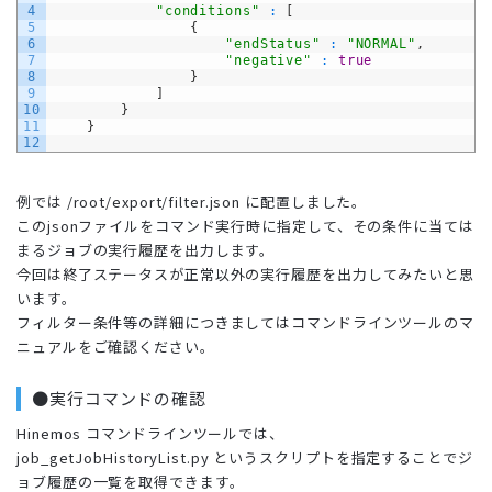
4
"conditions"
:
[
5
{
6
"endStatus"
:
"NORMAL"
,
7
"negative"
:
true
8
}
9
]
10
}
11
}
12
例では /root/export/filter.json に配置しました。
このjsonファイルをコマンド実行時に指定して、その条件に当ては
まるジョブの実行履歴を出力します。
今回は終了ステータスが正常以外の実行履歴を出力してみたいと思
います。
フィルター条件等の詳細につきましてはコマンドラインツールのマ
ニュアルをご確認ください。
●実行コマンドの確認
Hinemos コマンドラインツールでは、
job_getJobHistoryList.py というスクリプトを指定することでジ
ョブ履歴の一覧を取得できます。