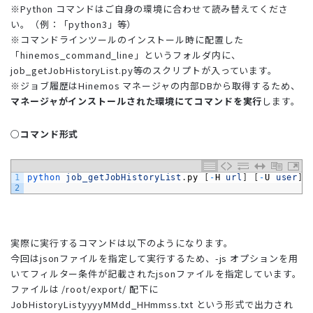
※Python コマンドはご自身の環境に合わせて読み替えてくださ
い。（例：「python3」等）
※コマンドラインツールのインストール時に配置した
「hinemos_command_line」というフォルダ内に、
job_getJobHistoryList.py等のスクリプトが入っています。
※ジョブ履歴はHinemos マネージャの内部DBから取得するため、
マネージャがインストールされた環境にてコマンドを実行
します。
○コマンド形式
1
python 
job_getJobHistoryList
.
py
[
-
H
url
]
[
-
U
user
]
2
実際に実行するコマンドは以下のようになります。
今回はjsonファイルを指定して実行するため、-js オプションを用
いてフィルター条件が記載されたjsonファイルを指定しています。
ファイルは /root/export/ 配下に
JobHistoryListyyyyMMdd_HHmmss.txt という形式で出力され