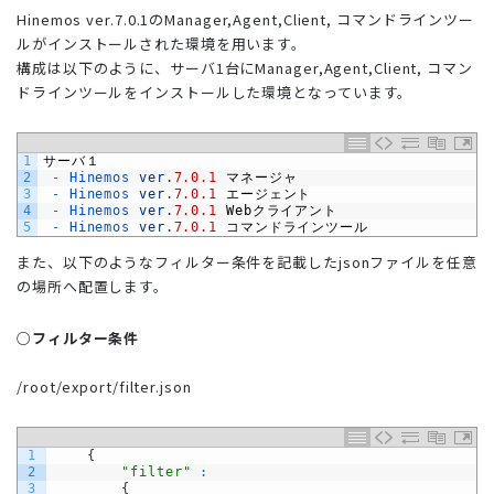
Hinemos ver.7.0.1のManager,Agent,Client, コマンドラインツー
ルがインストールされた環境を用います。
構成は以下のように、サーバ1台にManager,Agent,Client, コマン
ドラインツールをインストールした環境となっています。
1
サーバ１
2
-
Hinemos 
ver
.
7.0.1
マネージャ
3
-
Hinemos 
ver
.
7.0.1
エージェント
4
-
Hinemos 
ver
.
7.0.1
Web
クライアント
5
-
Hinemos 
ver
.
7.0.1
コマンドラインツール
また、以下のようなフィルター条件を記載したjsonファイルを任意
の場所へ配置します。
○フィルター条件
/root/export/filter.json
1
{
2
"filter"
:
3
{