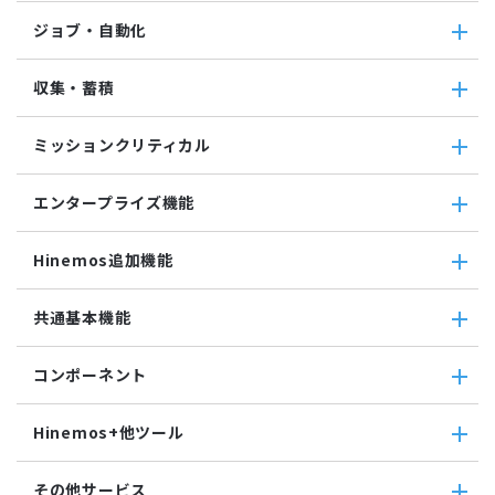
クラウド管理機能(AWS)
監視・性能
ジョブ・自動化
VM管理機能
パケットキャプチャ監視
カスタムトラップ監視
ジョブ・自動化
収集・蓄積
カスタム監視
ジョブ機能全般について
バイナリファイル監視
コマンドジョブ
収集・蓄積
収集値統合監視
ミッションクリティカル
ファイル転送ジョブ
転送
相関係数監視
参照ジョブ
ダウンロード
ミッションクリティカル
ログ件数監視
環境構築機能
エンタープライズ機能
検索
ミッションクリティカル（Linux）
システムログ監視
ジョブセッション
蓄積
ミッションクリティカル（Windows）
ログファイル監視
エンタープライズ機能
実行契機
収集
Hinemos追加機能
JMX監視
インシデント管理連携ツール
ジョブ連携送信ジョブ
SQL監視
Grafana
ジョブ連携待機ジョブ
Hinemos追加機能
共通基本機能
SNMPTRAP監視
ユーティリティ機能
ファイルチェックジョブ
Hinemosインシデントダッシュボード
SNMP監視
レポーティング
監視ジョブ
メッセージフィルタ
共通基本機能
HTTPシナリオ監視
ノードマップ
コンポーネント
承認ジョブ
Hinemosセキュリティオプション
セルフチェック
HTTP監視
ジョブマップ
メンテナンス
コンポーネント
Hinemosエージェント監視
Hinemos+他ツール
通知
Hinemosエージェント
Windowsイベント監視
アカウント
Hinemosクライアント
Windows サービス監視
Hinemos+他ツール
カレンダ
その他サービス
Hinemosマネージャ