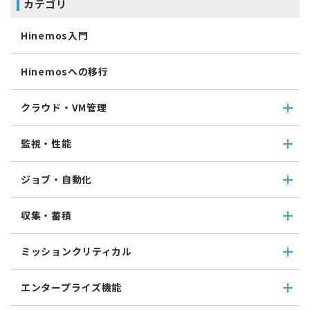
カテゴリ
Hinemos入門
Hinemosへの移行
クラウド・VM管理
クラウド・VM管理
監視・性能
クラウド・VM共通
クラウド管理機能(AWS)
監視・性能
ジョブ・自動化
VM管理機能
パケットキャプチャ監視
カスタムトラップ監視
ジョブ・自動化
収集・蓄積
カスタム監視
ジョブ機能全般について
バイナリファイル監視
コマンドジョブ
収集・蓄積
収集値統合監視
ミッションクリティカル
ファイル転送ジョブ
転送
相関係数監視
参照ジョブ
ダウンロード
ミッションクリティカル
ログ件数監視
環境構築機能
エンタープライズ機能
検索
ミッションクリティカル（Linux）
システムログ監視
ジョブセッション
蓄積
ミッションクリティカル（Windows）