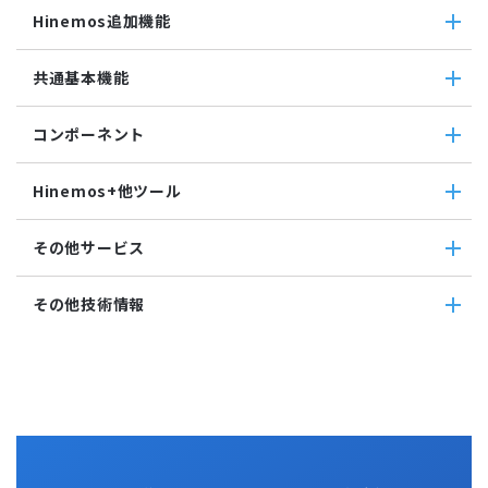
ログファイル監視
エンタープライズ機能
実行契機
収集
Hinemos追加機能
JMX監視
インシデント管理連携ツール
ジョブ連携送信ジョブ
SQL監視
Grafana
ジョブ連携待機ジョブ
Hinemos追加機能
共通基本機能
SNMPTRAP監視
ユーティリティ機能
ファイルチェックジョブ
Hinemosインシデントダッシュボード
SNMP監視
レポーティング
監視ジョブ
メッセージフィルタ
共通基本機能
HTTPシナリオ監視
ノードマップ
コンポーネント
承認ジョブ
Hinemosセキュリティオプション
セルフチェック
HTTP監視
ジョブマップ
メンテナンス
コンポーネント
Hinemosエージェント監視
Hinemos+他ツール
通知
Hinemosエージェント
Windowsイベント監視
アカウント
Hinemosクライアント
Windows サービス監視
Hinemos+他ツール
カレンダ
その他サービス
Hinemosマネージャ
サービス・ポート監視
google apps
リポジトリ
リソース監視
teams
その他サービス
その他技術情報
プロセス監視
slack
CloudGate UNO
PING監視
ActRecipe
その他技術情報
監視機能全般について
Kompira Pigeon
Jenkins
性能機能
IT Asset コンシェル
Perl
Hinemos SDML
Vim
Python