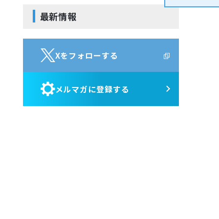
サービス・ポート監視
Jenkins
Kompira Pigeon
最新情報
リソース監視
Perl
IT Asset コンシェル
プロセス監視
Vim
PING監視
Python
Xをフォローする
監視機能全般について
性能機能
メルマガに登録する
Hinemos SDML