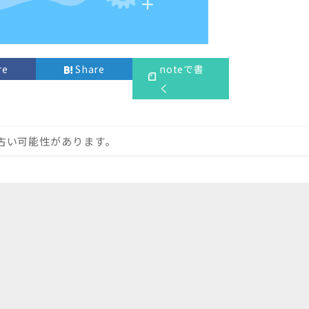
re
Share
noteで書
く
古い可能性があります。