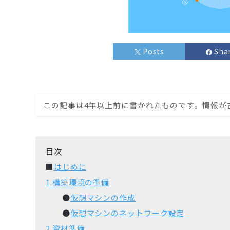
Posts
Sha
この記事は4年以上前に書かれたものです。情報が
目次
■
はじめに
1.構築環境の準備
●
仮想マシンの作成
●
仮想マシンのネットワーク設定
2.資材準備