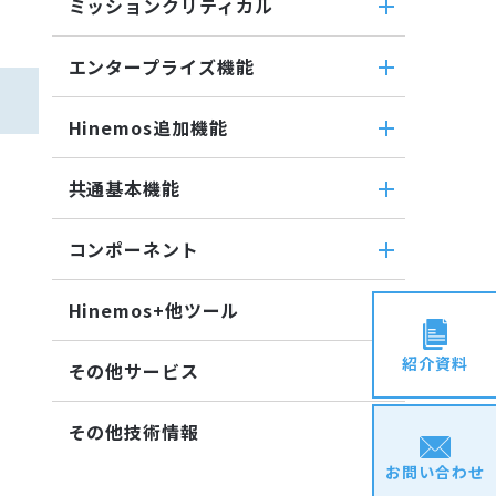
バイナリファイル監視
ミッションクリティカル
転送
ファイル転送ジョブ
収集値統合監視
ミッションクリティカル
ダウンロード
参照ジョブ
エンタープライズ機能
相関係数監視
ミッションクリティカル（Linux）
検索
環境構築機能
ログ件数監視
エンタープライズ機能
ミッションクリティカル
蓄積
Hinemos追加機能
ジョブセッション
システムログ監視
インシデント管理連携ツール
（Windows）
収集
実行契機
ログファイル監視
Hinemos追加機能
Grafana
共通基本機能
ジョブ連携送信ジョブ
JMX監視
Hinemosインシデントダッシュボ
ユーティリティ機能
ジョブ連携待機ジョブ
共通基本機能
SQL監視
ード
レポーティング
コンポーネント
ファイルチェックジョブ
SNMPTRAP監視
セルフチェック
メッセージフィルタ
ノードマップ
コンポーネント
監視ジョブ
SNMP監視
メンテナンス
Hinemosセキュリティオプション
Hinemos+他ツール
ジョブマップ
承認ジョブ
Hinemosエージェント
HTTPシナリオ監視
通知
Hinemos+他ツール
Hinemosクライアント
紹介資料
HTTP監視
アカウント
その他サービス
google apps
Hinemosマネージャ
Hinemosエージェント監視
カレンダ
その他サービス
teams
その他技術情報
Windowsイベント監視
リポジトリ
CloudGate UNO
slack
Windows サービス監視
お問い合わせ
その他技術情報
ActRecipe