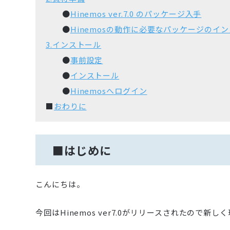
●
Hinemos ver.7.0 のパッケージ入手
●
Hinemosの動作に必要なパッケージのイ
3.インストール
●
事前設定
●
インストール
●
Hinemosへログイン
■
おわりに
■はじめに
こんにちは。
今回はHinemos ver7.0がリリースされたので