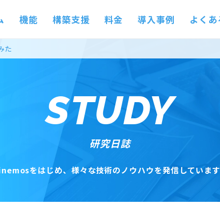
ム
機能
構築支援
料金
導入事例
よくあ
てみた
STUDY
研究日誌
inemosをはじめ、
様々な技術のノウハウを発信しています