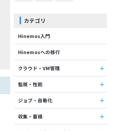
カテゴリ
Hinemos入門
Hinemosへの移行
クラウド・VM管理
クラウド・VM管理
監視・性能
クラウド・VM共通
監視・性能
クラウド管理機能(AWS)
ジョブ・自動化
パケットキャプチャ監視
VM管理機能
ジョブ・自動化
カスタムトラップ監視
収集・蓄積
ジョブ機能全般について
カスタム監視
収集・蓄積
コマンドジョブ