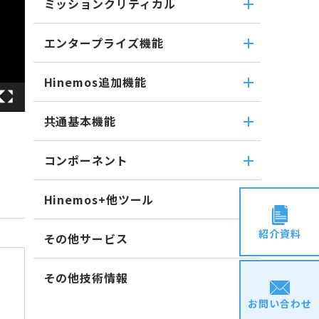
バイナリファイル監視
ミッションクリティカル
転送
ファイル転送ジョブ
収集値統合監視
ミッションクリティカル
ダウンロード
参照ジョブ
エンタープライズ機能
相関係数監視
ミッションクリティカル（Linux）
検索
環境構築機能
ログ件数監視
エンタープライズ機能
ミッションクリティカル
蓄積
Hinemos追加機能
ジョブセッション
システムログ監視
インシデント管理連携ツール
（Windows）
収集
実行契機
ログファイル監視
Hinemos追加機能
Grafana
共通基本機能
ジョブ連携送信ジョブ
JMX監視
Hinemosインシデントダッシュボ
ユーティリティ機能
ジョブ連携待機ジョブ
共通基本機能
SQL監視
ード
レポーティング
コンポーネント
ファイルチェックジョブ
SNMPTRAP監視
セルフチェック
メッセージフィルタ
ノードマップ
コンポーネント
監視ジョブ
SNMP監視
メンテナンス
Hinemosセキュリティオプション
Hinemos+他ツール
ジョブマップ
承認ジョブ
Hinemosエージェント
HTTPシナリオ監視
通知
Hinemos+他ツール
Hinemosクライアント
紹介資料
HTTP監視
アカウント
その他サービス
google apps
Hinemosマネージャ
Hinemosエージェント監視
カレンダ
その他サービス
teams
その他技術情報
Windowsイベント監視
リポジトリ
CloudGate UNO
slack
Windows サービス監視
お問い合わせ
その他技術情報
ActRecipe