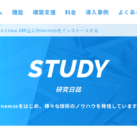
ム
機能
構築支援
料金
導入事例
よくあ
zon Linux AMI上にHinemosをインストールする
STUDY
研究日誌
inemosをはじめ、
様々な技術のノウハウを発信しています