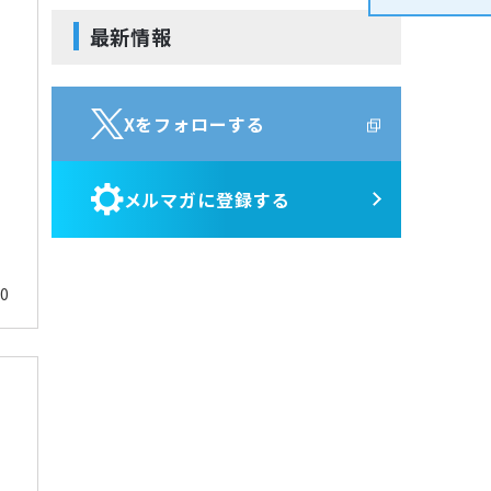
サービス・ポート監視
Jenkins
Kompira Pigeon
最新情報
リソース監視
Perl
IT Asset コンシェル
プロセス監視
Vim
PING監視
Python
Xをフォローする
監視機能全般について
性能機能
メルマガに登録する
Hinemos SDML
30