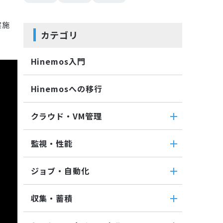
実施
カテゴリ
Hinemos入門
Hinemosへの移行
クラウド・VM管理
クラウド・VM管理
監視・性能
クラウド・VM共通
監視・性能
クラウド管理機能(AWS)
ジョブ・自動化
パケットキャプチャ監視
VM管理機能
ジョブ・自動化
カスタムトラップ監視
収集・蓄積
ジョブ機能全般について
カスタム監視
収集・蓄積
コマンドジョブ