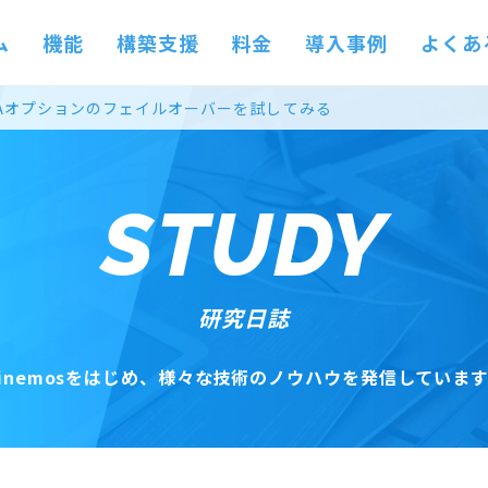
ム
機能
構築支援
料金
導入事例
よくあ
os HAオプションのフェイルオーバーを試してみる
STUDY
研究日誌
inemosをはじめ、
様々な技術のノウハウを発信しています