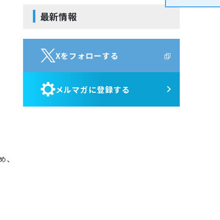
サービス・ポート監視
Jenkins
Kompira Pigeon
最新情報
リソース監視
Perl
IT Asset コンシェル
プロセス監視
Vim
PING監視
Python
Xをフォローする
監視機能全般について
性能機能
メルマガに登録する
Hinemos SDML
め、