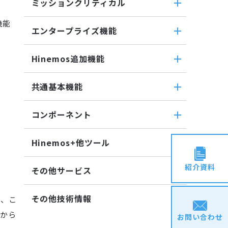
バイナリファイル監視
ミッションクリティカル
転送
ファイル転送ジョブ
収集値統合監視
機能
ミッションクリティカル
ダウンロード
参照ジョブ
エンタープライズ機能
相関係数監視
ミッションクリティカル（Linux）
検索
環境構築機能
ログ件数監視
エンタープライズ機能
ミッションクリティカル
蓄積
Hinemos追加機能
ジョブセッション
システムログ監視
インシデント管理連携ツール
（Windows）
収集
実行契機
ログファイル監視
Hinemos追加機能
Grafana
共通基本機能
ジョブ連携送信ジョブ
JMX監視
Hinemosインシデントダッシュボ
ユーティリティ機能
ジョブ連携待機ジョブ
共通基本機能
SQL監視
ード
レポーティング
コンポーネント
ファイルチェックジョブ
SNMPTRAP監視
セルフチェック
メッセージフィルタ
ノードマップ
コンポーネント
監視ジョブ
SNMP監視
メンテナンス
Hinemosセキュリティオプション
Hinemos+他ツール
ジョブマップ
承認ジョブ
Hinemosエージェント
HTTPシナリオ監視
通知
Hinemos+他ツール
Hinemosクライアント
紹介資料
HTTP監視
アカウント
その他サービス
google apps
Hinemosマネージャ
Hinemosエージェント監視
カレンダ
その他サービス
teams
その他技術情報
お、こ
Windowsイベント監視
リポジトリ
CloudGate UNO
slack
から
Windows サービス監視
お問い合わせ
その他技術情報
ActRecipe