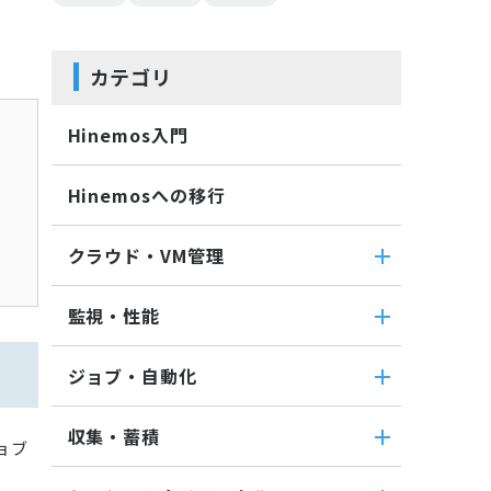
カテゴリ
Hinemos入門
Hinemosへの移行
クラウド・VM管理
クラウド・VM管理
監視・性能
クラウド・VM共通
監視・性能
クラウド管理機能(AWS)
ジョブ・自動化
パケットキャプチャ監視
VM管理機能
ジョブ・自動化
カスタムトラップ監視
収集・蓄積
ョブ
ジョブ機能全般について
カスタム監視
収集・蓄積
コマンドジョブ