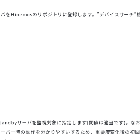
ーバをHinemosのリポジトリに登録します。”デバイスサーチ”
tandbyサーバを監視対象に指定します(閾値は適当です)。な
オーバー時の動作を分かりやすいするため、重要度変化後の初回