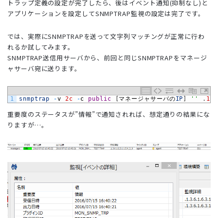
トラップ定義の設定が完了したら、後はイベント通知(抑制なし)と
アプリケーションを設定してSNMPTRAP監視の設定は完了です。
では、実際にSNMPTRAPを送って文字列マッチングが正常に行わ
れるか試してみます。
SNMPTRAP送信用サーバから、前回と同じSNMPTRAPをマネージ
ャサーバ宛に送ります。
1
snmptrap
-
v
2c
-
c
public
[
マネージャサーバの
IP
]
''
.
1.3
重要度のステータスが”情報”で通知されれば、想定通りの結果にな
りますが…。