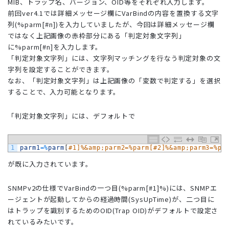
MIB、トラップ名、バージョン、OID等をそれぞれ入力します。
前回ver4.1では詳細メッセージ欄にVarBindの内容を置換する文字
列(%parm[#n])を入力していましたが、今回は詳細メッセージ欄
ではなく上記画像の赤枠部分にある「判定対象文字列」
に%parm[#n]を入力します。
「判定対象文字列」には、文字列マッチングを行なう判定対象の文
字列を設定することができます。
なお、「判定対象文字列」は上記画像の「変数で判定する」を選択
することで、入力可能となります。
「判定対象文字列」には、デフォルトで
1
parm1
=
%
parm
[
#1]%&amp;parm2=%parm[#2]%&amp;parm3=%pa
が既に入力されています。
SNMPv2の仕様でVarBindの一つ目(%parm[#1]%)には、SNMPエ
ージェントが起動してからの経過時間(SysUpTime)が、二つ目に
はトラップを識別するためのOID(Trap OID)がデフォルトで設定さ
れているみたいです。