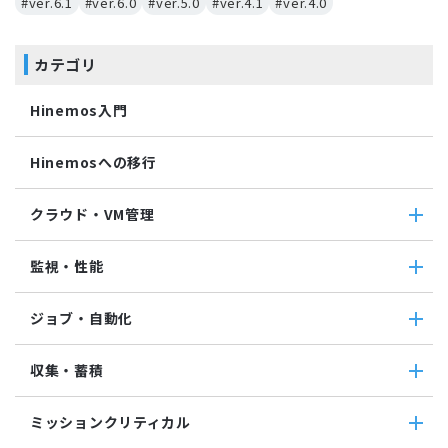
#ver.6.1
#ver.6.0
#ver.5.0
#ver.4.1
#ver.4.0
カテゴリ
Hinemos入門
Hinemosへの移行
クラウド・VM管理
クラウド・VM管理
監視・性能
クラウド・VM共通
クラウド管理機能(AWS)
監視・性能
ジョブ・自動化
VM管理機能
パケットキャプチャ監視
カスタムトラップ監視
ジョブ・自動化
収集・蓄積
カスタム監視
ジョブ機能全般について
バイナリファイル監視
コマンドジョブ
収集・蓄積
収集値統合監視
ミッションクリティカル
ファイル転送ジョブ
転送
相関係数監視
参照ジョブ