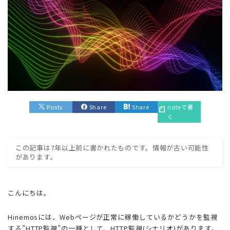
Posts
Share
Share
noteで書
く
この記事は7年以上前に書かれたものです。情報が古い可能性
があります。
こんにちは。
Hinemosには、Webページが正常に稼働しているかどうかを監視
する”HTTP監視”の一種として、HTTP監視(シナリオ)があります。