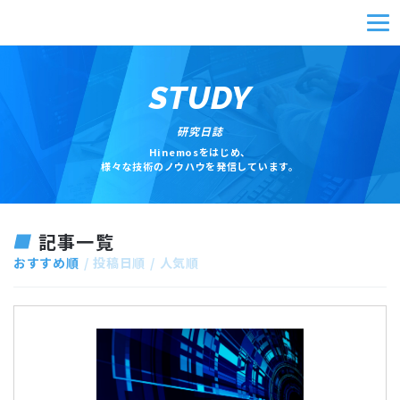
STUDY
研究日誌
Hinemosをはじめ、
様々な技術のノウハウを発信しています。
記事一覧
おすすめ順
投稿日順
人気順