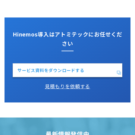
性能機能
IT Asset コンシェル
Perl
Hinemos SDML
Vim
Python
Hinemos導入はアトミテックにお任せくだ
さい
サービス資料をダウンロードする
見積もりを依頼する
最新情報発信中