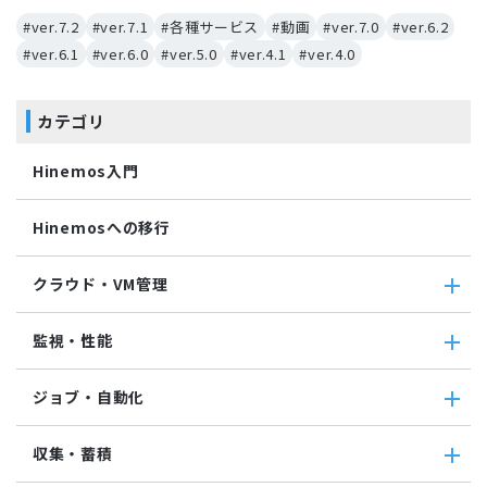
#ver.7.2
#ver.7.1
#各種サービス
#動画
#ver.7.0
#ver.6.2
#ver.6.1
#ver.6.0
#ver.5.0
#ver.4.1
#ver.4.0
カテゴリ
Hinemos入門
Hinemosへの移行
クラウド・VM管理
クラウド・VM管理
監視・性能
クラウド・VM共通
クラウド管理機能(AWS)
監視・性能
ジョブ・自動化
VM管理機能
パケットキャプチャ監視
カスタムトラップ監視
ジョブ・自動化
収集・蓄積
カスタム監視
ジョブ機能全般について
バイナリファイル監視