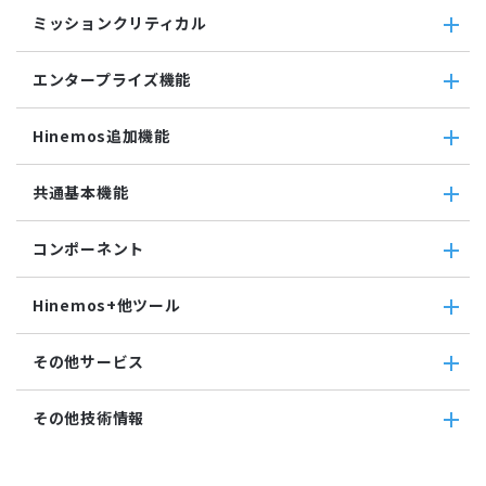
コマンドジョブ
収集・蓄積
収集値統合監視
ミッションクリティカル
ファイル転送ジョブ
転送
相関係数監視
参照ジョブ
ダウンロード
ミッションクリティカル
ログ件数監視
環境構築機能
エンタープライズ機能
検索
ミッションクリティカル（Linux）
システムログ監視
ジョブセッション
蓄積
ミッションクリティカル（Windows）
ログファイル監視
エンタープライズ機能
実行契機
収集
Hinemos追加機能
JMX監視
インシデント管理連携ツール
ジョブ連携送信ジョブ
SQL監視
Grafana
ジョブ連携待機ジョブ
Hinemos追加機能
共通基本機能
SNMPTRAP監視
ユーティリティ機能
ファイルチェックジョブ
Hinemosインシデントダッシュボード
SNMP監視
レポーティング
監視ジョブ
メッセージフィルタ
共通基本機能
HTTPシナリオ監視
ノードマップ
コンポーネント
承認ジョブ
Hinemosセキュリティオプション
セルフチェック
HTTP監視
ジョブマップ
メンテナンス
コンポーネント
Hinemosエージェント監視
Hinemos+他ツール
通知
Hinemosエージェント
Windowsイベント監視
アカウント
Hinemosクライアント
Windows サービス監視
Hinemos+他ツール
カレンダ
その他サービス
Hinemosマネージャ
サービス・ポート監視
google apps
リポジトリ
リソース監視
teams
その他サービス
その他技術情報
プロセス監視
slack
CloudGate UNO
PING監視
ActRecipe
その他技術情報
監視機能全般について
Kompira Pigeon
Jenkins