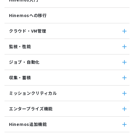
Hinemosへの移行
クラウド・VM管理
クラウド・VM管理
監視・性能
クラウド・VM共通
クラウド管理機能(AWS)
監視・性能
ジョブ・自動化
VM管理機能
パケットキャプチャ監視
カスタムトラップ監視
ジョブ・自動化
収集・蓄積
カスタム監視
ジョブ機能全般について
バイナリファイル監視
コマンドジョブ
収集・蓄積
収集値統合監視
ミッションクリティカル
ファイル転送ジョブ
転送
相関係数監視
参照ジョブ
ダウンロード
ミッションクリティカル
ログ件数監視
環境構築機能
エンタープライズ機能
検索
ミッションクリティカル（Linux）
システムログ監視
ジョブセッション
蓄積
ミッションクリティカル（Windows）
ログファイル監視
エンタープライズ機能
実行契機
収集
Hinemos追加機能
JMX監視
インシデント管理連携ツール
ジョブ連携送信ジョブ
SQL監視
Grafana