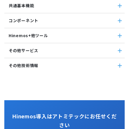
ジョブ連携待機ジョブ
Hinemos追加機能
共通基本機能
SNMPTRAP監視
ユーティリティ機能
ファイルチェックジョブ
Hinemosインシデントダッシュボード
SNMP監視
レポーティング
監視ジョブ
メッセージフィルタ
共通基本機能
HTTPシナリオ監視
ノードマップ
コンポーネント
承認ジョブ
Hinemosセキュリティオプション
セルフチェック
HTTP監視
ジョブマップ
メンテナンス
コンポーネント
Hinemosエージェント監視
Hinemos+他ツール
通知
Hinemosエージェント
Windowsイベント監視
アカウント
Hinemosクライアント
Windows サービス監視
Hinemos+他ツール
カレンダ
その他サービス
Hinemosマネージャ
サービス・ポート監視
google apps
リポジトリ
リソース監視
teams
その他サービス
その他技術情報
プロセス監視
slack
CloudGate UNO
PING監視
ActRecipe
その他技術情報
監視機能全般について
Kompira Pigeon
Jenkins
性能機能
IT Asset コンシェル
Perl
Hinemos SDML
Vim
Python
Hinemos導入はアトミテックにお任せくだ
さい